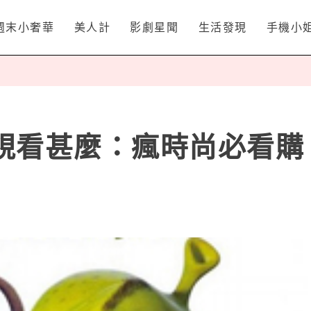
週末小奢華
美人計
影劇星聞
生活發現
手機小
電視看甚麼：瘋時尚必看購