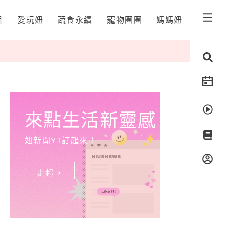
姐
愛玩妞
蔬食永續
寵物圈圈
媽媽妞
來點生活新靈感
妞新聞YT訂起來！
走起 >