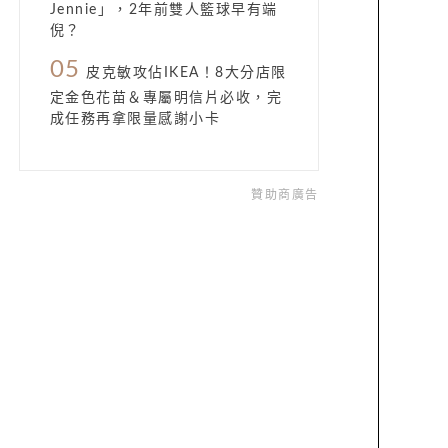
Jennie」，2年前雙人籃球早有端
倪？
05
皮克敏攻佔IKEA！8大分店限
定金色花苗＆專屬明信片必收，完
成任務再拿限量感謝小卡
贊助商廣告