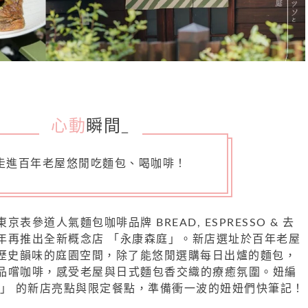
心動
瞬間
_
走進百年老屋悠閒吃麵包、喝咖啡！
表參道人氣麵包咖啡品牌 BREAD, ESPRESSO & 去
年再推出全新概念店 「永康森庭」。新店選址於百年老屋
滿歷史韻味的庭園空間，除了能悠閒選購每日出爐的麵包，
品嚐咖啡，感受老屋與日式麵包香交織的療癒氛圍。妞編
庭」 的新店亮點與限定餐點，準備衝一波的妞妞們快筆記！