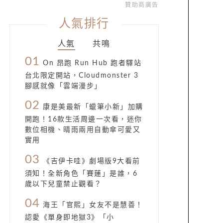
贊助商廣告
人氣排行
人氣
共鳴
01
On 昂跑 Run Hub 跑者驛站
台北限定開站，Cloudmonster 3
腳感就像「雲端漫步」
02
康是美最新「蠟筆小新」加購
開跑！16款生活周邊一次看，迷你
數位相機、晴雨兩用自動傘可愛又
實用
03
《吉伊卡哇》劇場版9大看前
須知！全新角色「賽蓮」是誰，6
歲以下兒童禁止觀看？
04
海王「官熙」女友不是慧善！
認愛《單身即地獄3》「小