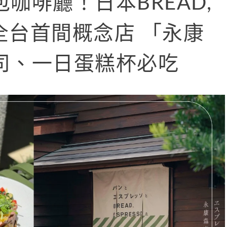
咖啡廳！日本BREAD,
&開全台首間概念店 「永康
司、一日蛋糕杯必吃