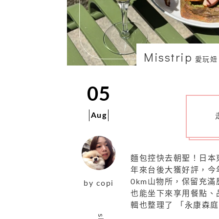
Misstrip
愛玩妞
05
Aug
麵包控快去朝聖！日本東京
年來台後大獲好評，今
0km山物所，保留充
by
copi
也能坐下來享用餐點、
輯也整理了 「永康森