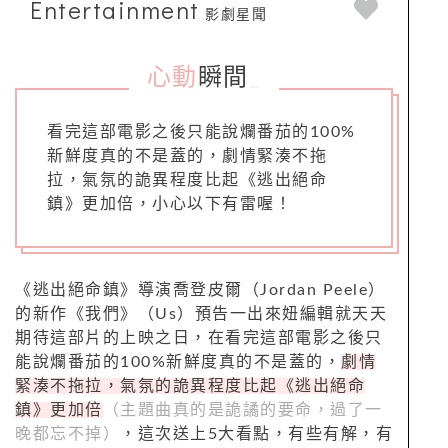
Entertainment
影劇星聞
心動
瞬間
_
看完這部電影之後只能說爛番茄的100%
新鮮度真的不是蓋的，劇情緊湊不拖
拉，氣氛的詭異程度比起《逃出絕命
鎮》更加倍，小心以下有雷喔！
《逃出絕命鎮》導演喬登皮爾（Jordan Peele）
的新作《我們》（Us）預告一出來妞編輯就天天
期待這部片的上映之日，在看完這部電影之後只
能說爛番茄的100%新鮮度真的不是蓋的，
劇情
緊湊不拖拉，氣氛的詭異程度比起《逃出絕命
鎮》更加倍
（主題曲真的是詭譎的要命，過了一
晚都忘不掉）
，這次送上5大看點，有些有解，有