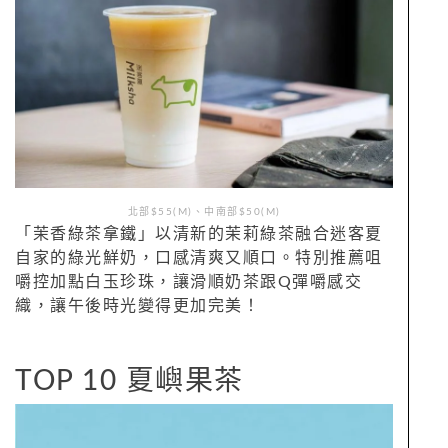
北部$55(M)、中南部$50(M)
「茉香綠茶拿鐵」以清新的茉莉綠茶融合迷客夏
自家的綠光鮮奶，口感清爽又順口。特別推薦咀
嚼控加點白玉珍珠，讓滑順奶茶跟Q彈嚼感交
織，讓午後時光變得更加完美！
TOP 10 夏嶼果茶