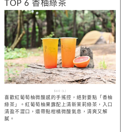
TOP 6 香柚綠茶
$60 (L)
喜歡紅葡萄柚微酸感的手搖控，絕對要點「香柚
綠茶」。紅葡萄柚果露配上清新茉莉綠茶，入口
清盈不澀口，還帶點柑橘微酸氣息，清爽又解
膩。