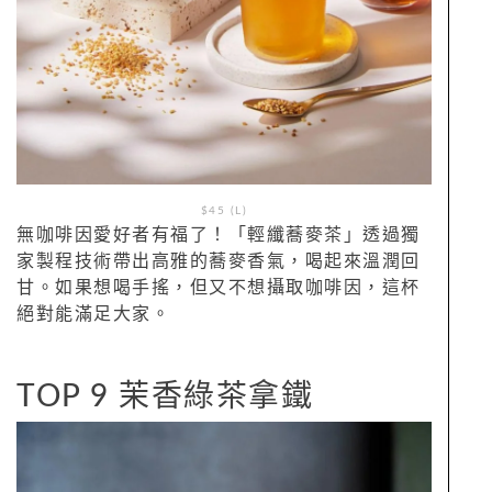
$45 (L)
無咖啡因愛好者有福了！「輕纖蕎麥茶」透過獨
家製程技術帶出高雅的蕎麥香氣，喝起來溫潤回
甘。如果想喝手搖，但又不想攝取咖啡因，這杯
絕對能滿足大家。
TOP 9 茉香綠茶拿鐵