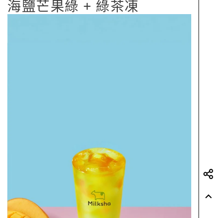
海鹽芒果綠 + 綠茶凍