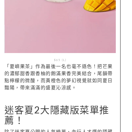
$65 (L)
「夏嶼果茶」作為最後一名也毫不遜色！把芒果
的濃郁甜香跟香柚的飽滿果香完美結合，尾韻帶
點檸檬的微酸，而黃橙色的夢幻視覺就如同夏日
豔陽，帶來滿滿的盛夏沁涼感。
迷客夏2大隱藏版菜單推
薦！