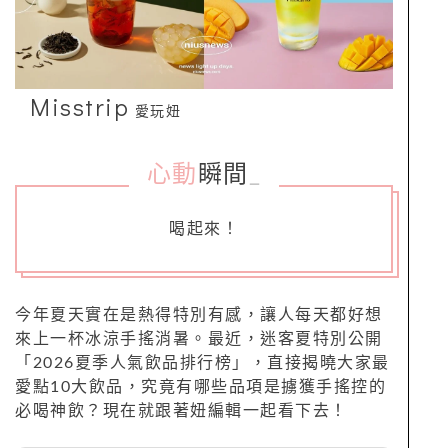
Misstrip
愛玩妞
心動
瞬間
_
喝起來！
今年夏天實在是熱得特別有感，讓人每天都好想
來上一杯冰涼手搖消暑。最近，迷客夏特別公開
「2026夏季人氣飲品排行榜」，直接揭曉大家最
愛點10大飲品，究竟有哪些品項是擄獲手搖控的
必喝神飲？現在就跟著妞編輯一起看下去！