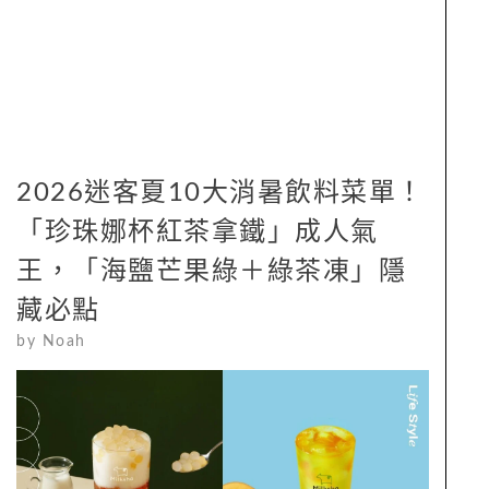
2026迷客夏10大消暑飲料菜單！
「珍珠娜杯紅茶拿鐵」成人氣
王，「海鹽芒果綠＋綠茶凍」隱
藏必點
by
Noah