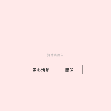
國師唐綺陽推出香水了！全新香氛品牌
「Liáoliáo撩撩」開賣，5款淡香精以占
星四大元素為靈感
by copi
Charming
美人計
4 hours ago
贊助商廣告
更多活動
關閉