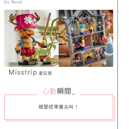
by
Noah
Misstrip
愛玩妞
心動
瞬間
_
細節控準備尖叫！