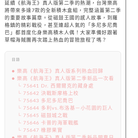
延續《航海王》真人版第二季的熱潮，台灣樂高
將帶來多達7款的全新積木盒組，完整涵蓋第二季
的重要故事篇章。從磁鼓王國的感人故事，到羅
格鎮的精彩戰役，甚至連超人氣的「多尼多尼喬
巴」都首度化身樂高積木人偶！大家準備好跟著
草帽海賊團再次踏上熱血的冒險旅程了嗎？
目錄
● 樂高《航海王》真人版系列熱血回歸
● 樂高《航海王》真人版第二季新品一次看
└ 75641 Dr. 西爾爾克的藏身處
└ 75642 決戰斯摩格上校
└ 75643 多尼多尼喬巴
└ 75644 多利vs.布洛基－小花園的巨人
└ 75645 磁鼓城之戰
└ 75646 卡普的海軍戰艦
└ 75647 橡膠果實
● 樂高《航海王》真人版第二季新品開賣日