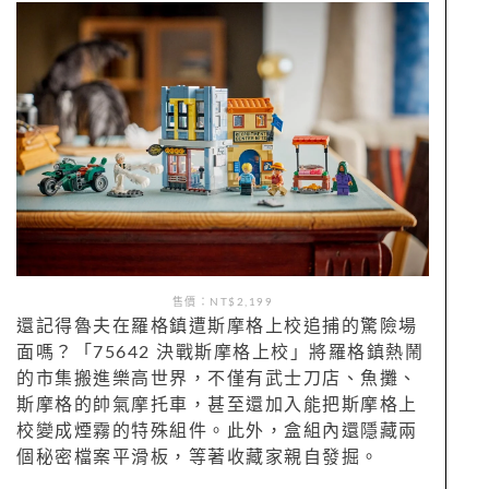
售價：NT$2,199
還記得魯夫在羅格鎮遭斯摩格上校追捕的驚險場
面嗎？「75642 決戰斯摩格上校」將羅格鎮熱鬧
的市集搬進樂高世界，不僅有武士刀店、魚攤、
斯摩格的帥氣摩托車，甚至還加入能把斯摩格上
校變成煙霧的特殊組件。此外，盒組內還隱藏兩
個秘密檔案平滑板，等著收藏家親自發掘。