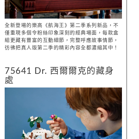
全新登場的樂高《航海王》第二季系列新品，不
僅重現多個令粉絲印象深刻的經典場面，每款盒
組更藏有豐富的互動細節，完整呼應故事情節，
彷彿把真人版第二季的精彩內容全都濃縮其中！
75641 Dr. 西爾爾克的藏身
處