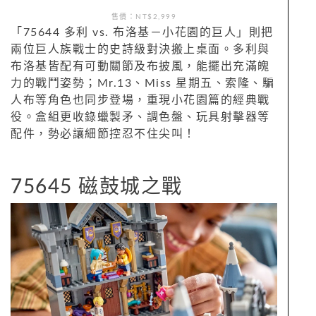
售價：NT$2,999
「75644 多利 vs. 布洛基－小花園的巨人」則把
兩位巨人族戰士的史詩級對決搬上桌面。多利與
布洛基皆配有可動關節及布披風，能擺出充滿魄
力的戰鬥姿勢；Mr.13、Miss 星期五、索隆、騙
人布等角色也同步登場，重現小花園篇的經典戰
役。盒組更收錄蠟製矛、調色盤、玩具射擊器等
配件，勢必讓細節控忍不住尖叫！
75645 磁鼓城之戰