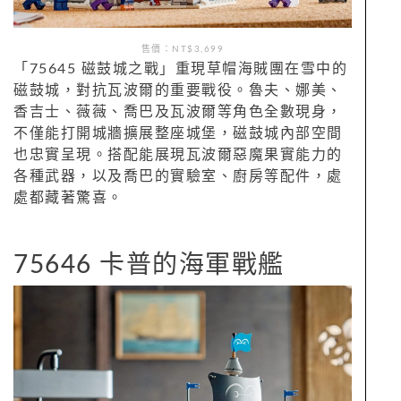
售價：NT$3,699
「75645 磁鼓城之戰」重現草帽海賊團在雪中的
磁鼓城，對抗瓦波爾的重要戰役。魯夫、娜美、
香吉士、薇薇、喬巴及瓦波爾等角色全數現身，
不僅能打開城牆擴展整座城堡，磁鼓城內部空間
也忠實呈現。搭配能展現瓦波爾惡魔果實能力的
各種武器，以及喬巴的實驗室、廚房等配件，處
處都藏著驚喜。
75646 卡普的海軍戰艦