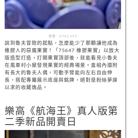
售價：NT$2,499
說到魯夫冒險的起點，怎麼能少了那顆讓他成為
橡膠人的惡魔果實！「75647 橡膠果實」以放大
版造型打造，打開果實頂部後，就能看見小魯夫
在風車村小屋發現果實的經典場景。盒組內還附
有長大的魯夫人偶，可動手臂能向左右自由伸
長，搭配專屬展示底座與銘牌，絕對是粉絲夢寐
以求的收藏逸品。
樂高《航海王》真人版第
二季新品開賣日