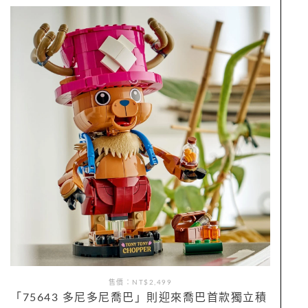
售價：NT$2,499
「75643 多尼多尼喬巴」則迎來喬巴首款獨立積