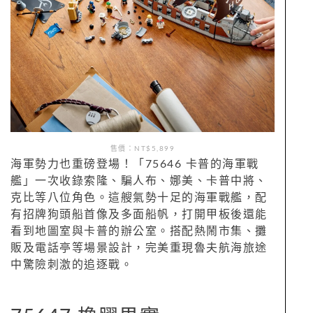
售價：NT$5,899
海軍勢力也重磅登場！「75646 卡普的海軍戰
艦」一次收錄索隆、騙人布、娜美、卡普中將、
克比等八位角色。這艘氣勢十足的海軍戰艦，配
有招牌狗頭船首像及多面船帆，打開甲板後還能
看到地圖室與卡普的辦公室。搭配熱鬧市集、攤
販及電話亭等場景設計，完美重現魯夫航海旅途
中驚險刺激的追逐戰。