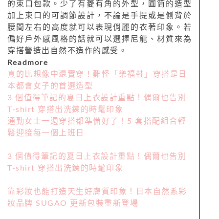
的束口包款。少了有菱有角的外型，圓筒的造型
加上束口的可調節設計，不論是手提或是側背於
腰間左右的高度就可以表現俏麗的衣著印象。若
偏好戶外感風格的話就可以選擇尼龍、材質來為
穿搭營造出自然不造作的感受。
Readmore
真的比想像中還實穿！難怪「樂福鞋」穿搭是日
本都會女子的首選造型
3 個值得筆記的夏日上衣設計重點！偶爾也告別
T-shirt 穿搭出洗鍊的時髦印象
通勤女士一週穿搭都準備好了！5 套搭配組合輕
鬆迎接每一個上班日
3 個值得筆記的夏日上衣設計重點！偶爾也告別
T-shirt 穿搭出洗鍊的時髦印象
靠彩妝也能打造天生好膚質印象！日本自然系彩
妝品牌 SUGAO 更新包裝重新登場