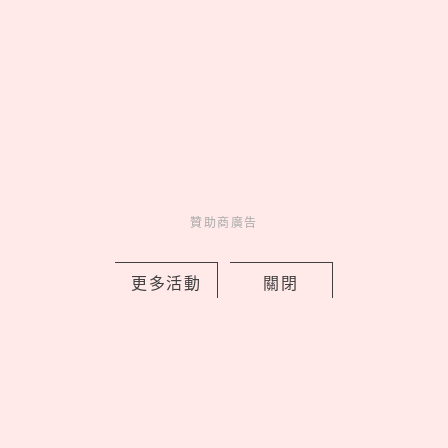
國師唐綺陽推出香水了！全新香氛品牌
贊助商廣告
「Liáoliáo撩撩」開賣，5款淡香精以占
星四大元素為靈感
更多活動
關閉
by copi
Charming
美人計
16 hours ago