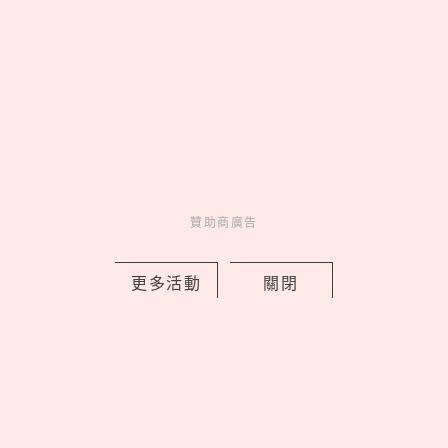
認愛《單身即地獄3》「小
Jennie」，2年前雙人籃球早有端
倪？
05
聚會必玩！精選25道推理懸
疑「海龜湯」題目，牛吃草、手機
細思極恐！
贊助商廣告
更多活動
關閉
latest news
_