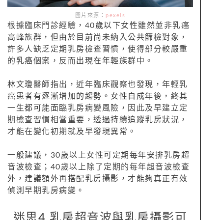
圖片來源：
pexels
根據臨床門診經驗，40歲以下女性雖然並非乳癌
高峰族群，但由於目前尚未納入公共篩檢對象，
許多人缺乏定期乳房檢查習慣，使得部分較嚴重
的乳癌個案，反而出現在年輕族群中。
林文瓊醫師指出，近年臨床觀察也發現，年輕乳
癌患者有逐漸增加的趨勢。女性自成年後，終其
一生都可能面臨乳房病變風險，因此及早建立定
期檢查習慣相當重要，透過持續追蹤乳房狀況，
才能在變化初期就及早發現異常。
一般建議，30歲以上女性可定期每年安排乳房超
音波檢查；40歲以上除了定期的每年超音波檢查
外，建議額外再搭配乳房攝影，才能夠真正有效
偵測早期乳房病變。
迷思4 乳房超音波與乳房攝影可