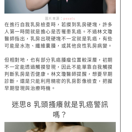
圖片來源：
pexels
在進行自我乳房檢查時，若摸到乳房硬塊，許多
人第一時間就是擔心是否罹患乳癌。不過林文瓊
醫師指出，乳房出現硬塊不一定就是乳癌，有些
可能是水泡、纖維囊腫，或其他良性乳房病變。
但相對地，也有部分乳癌腫瘤位置較深層，初期
不一定能透過觸摸發現，因此不能單靠自我觸摸
判斷乳房是否健康。林文瓊醫師提醒，想要早期
診斷，還是只能利用精密的乳房影像檢查，把握
早期發現與治療時機。
迷思8 乳頭搔癢就是乳癌警訊
嗎？