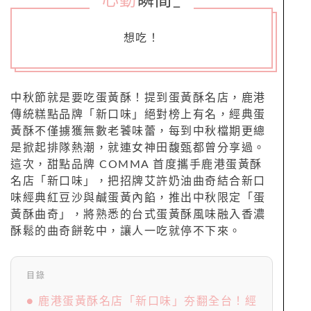
心動
瞬間
_
想吃！
中秋節就是要吃蛋黃酥！提到蛋黃酥名店，鹿港
傳統糕點品牌「新口味」絕對榜上有名，經典蛋
黃酥不僅擄獲無數老饕味蕾，每到中秋檔期更總
是掀起排隊熱潮，就連女神田馥甄都曾分享過。
這次，甜點品牌 COMMA 首度攜手鹿港蛋黃酥
名店「新口味」，把招牌艾許奶油曲奇結合新口
味經典紅豆沙與鹹蛋黃內餡，推出中秋限定「蛋
黃酥曲奇」，將熟悉的台式蛋黃酥風味融入香濃
酥鬆的曲奇餅乾中，讓人一吃就停不下來。
目錄
● 鹿港蛋黃酥名店「新口味」夯翻全台！經