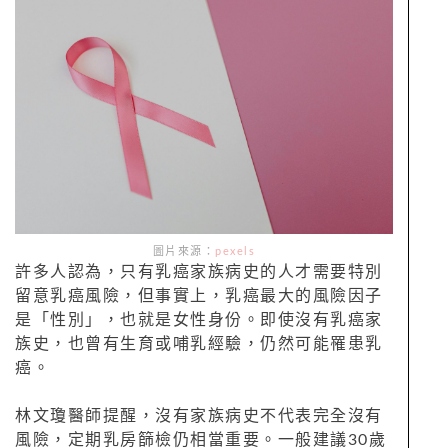
圖片來源：
pexels
許多人認為，只有乳癌家族病史的人才需要特別
留意乳癌風險，但事實上，乳癌最大的風險因子
是「性別」，也就是女性身份。即使沒有乳癌家
族史，也曾有生育或哺乳經驗，仍然可能罹患乳
癌。
林文瓊醫師提醒，沒有家族病史不代表完全沒有
風險，定期乳房篩檢仍相當重要。一般建議30歲