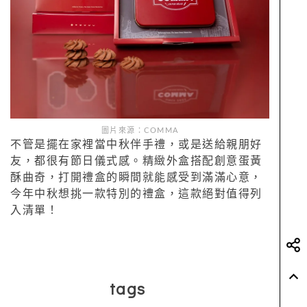
圖片來源：COMMA
不管是擺在家裡當中秋伴手禮，或是送給親朋好
友，都很有節日儀式感。精緻外盒搭配創意蛋黃
酥曲奇，打開禮盒的瞬間就能感受到滿滿心意，
今年中秋想挑一款特別的禮盒，這款絕對值得列
入清單！
tags