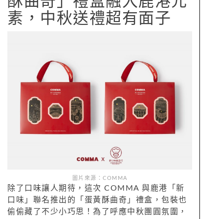
酥曲奇」禮盒融入鹿港元
素，中秋送禮超有面子
圖片來源：COMMA
除了口味讓人期待，這次 COMMA 與鹿港「新
口味」聯名推出的「蛋黃酥曲奇」禮盒，包裝也
偷偷藏了不少小巧思！為了呼應中秋團圓氛圍，