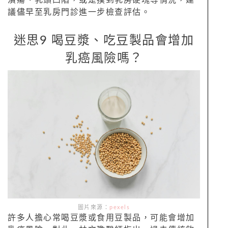
議儘早至乳房門診進一步檢查評估。
迷思9 喝豆漿、吃豆製品會增加
乳癌風險嗎？
圖片來源：
pexels
許多人擔心常喝豆漿或食用豆製品，可能會增加