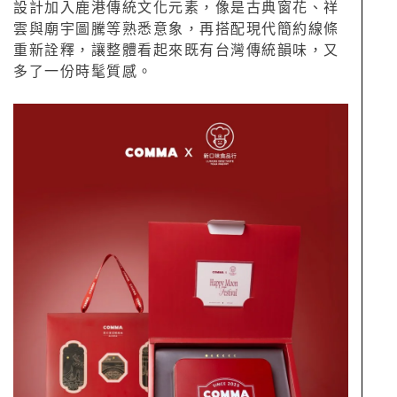
設計加入鹿港傳統文化元素，像是古典窗花、祥
雲與廟宇圖騰等熟悉意象，再搭配現代簡約線條
重新詮釋，讓整體看起來既有台灣傳統韻味，又
多了一份時髦質感。