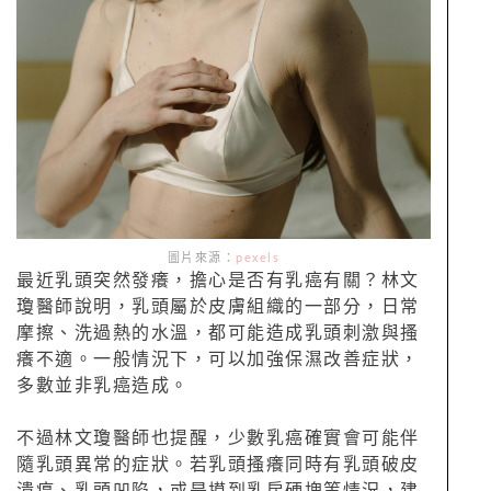
圖片來源：
pexels
最近乳頭突然發癢，擔心是否有乳癌有關？林文
瓊醫師說明，乳頭屬於皮膚組織的一部分，日常
摩擦、洗過熱的水溫，都可能造成乳頭刺激與搔
癢不適。一般情況下，可以加強保濕改善症狀，
多數並非乳癌造成。
不過林文瓊醫師也提醒，少數乳癌確實會可能伴
隨乳頭異常的症狀。若乳頭搔癢同時有乳頭破皮
潰瘍、乳頭凹陷，或是摸到乳房硬塊等情況，建