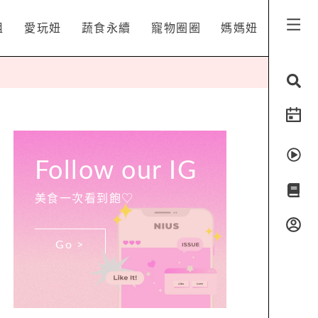
姐
愛玩妞
蔬食永續
寵物圈圈
媽媽妞
Follow our IG
美食一次看到飽♡
Go >