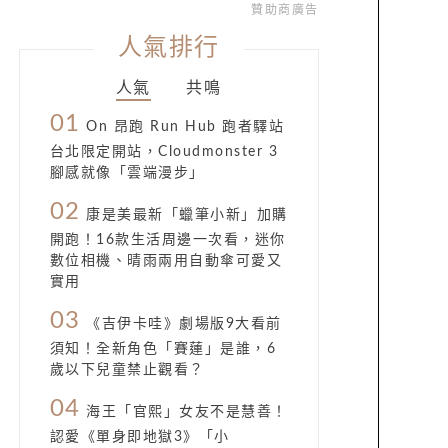
贊助商廣告
人氣排行
人氣
共鳴
01
On 昂跑 Run Hub 跑者驛站
台北限定開站，Cloudmonster 3
腳感就像「雲端漫步」
02
康是美最新「蠟筆小新」加購
開跑！16款生活周邊一次看，迷你
數位相機、晴雨兩用自動傘可愛又
實用
03
《吉伊卡哇》劇場版9大看前
須知！全新角色「賽蓮」是誰，6
歲以下兒童禁止觀看？
04
海王「官熙」女友不是慧善！
認愛《單身即地獄3》「小