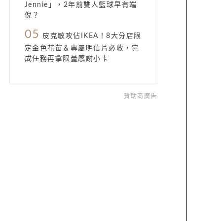
Jennie」，2年前雙人籃球早有端
倪？
05
皮克敏攻佔IKEA！8大分店限
定金色花苗＆專屬明信片必收，完
成任務再拿限量感謝小卡
贊助商廣告