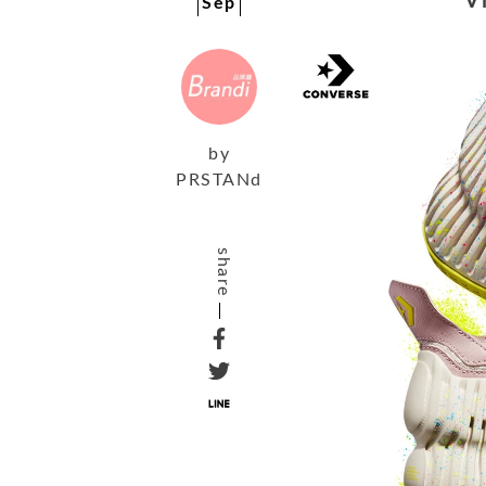
V
Sep
by
PRSTANd
share