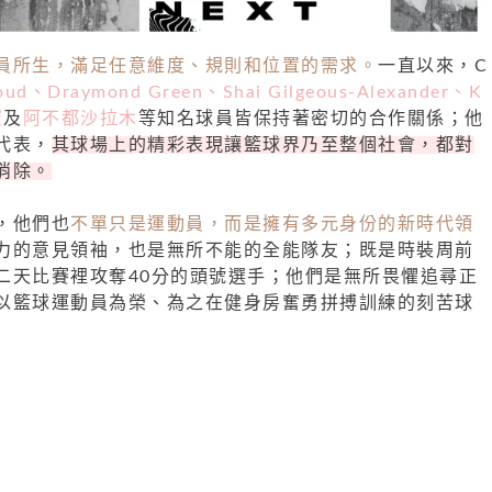
員所生，滿足任意維度、規則和位置的需求。
一直以來，C
loud、Draymond Green、Shai Gilgeous-Alexander、K
憲
及
阿不都沙拉木
等知名球員皆保持著密切的合作關係；他
代表，
其球場上的精彩表現讓籃球界乃至整個社會，都對
消除。
，他們也
不單只是運動員，而是擁有多元身份的新時代領
力的意見領袖，也是無所不能的全能隊友；既是時裝周前
二天比賽裡攻奪40分的頭號選手；他們是無所畏懼追尋正
以籃球運動員為榮、為之在健身房奮勇拼搏訓練的刻苦球