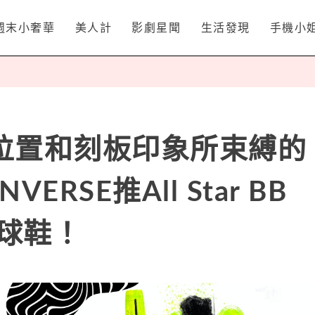
週末小奢華
美人計
影劇星聞
生活發現
手機小
位置和刻板印象所束縛的
RSE推All Star BB
X籃球鞋！