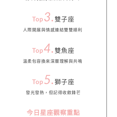
3.
Top
雙子座
人際開展與情感連結雙雙順利
4
.
Top
雙魚座
溫柔包容換來深層理解與共鳴
5
.
Top
獅子座
發光發熱，但記得收斂鋒芒
今日星座觀察重點