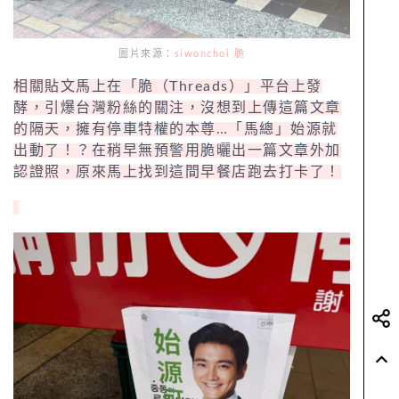
圖片來源：
siwonchoi 脆
相關貼文馬上在「脆（Threads）」平台上發
酵，引爆台灣粉絲的關注，沒想到上傳這篇文章
的隔天，擁有停車特權的本尊…「馬總」始源就
出動了！？在稍早無預警用脆曬出一篇文章外加
認證照，原來馬上找到這間早餐店跑去打卡了！