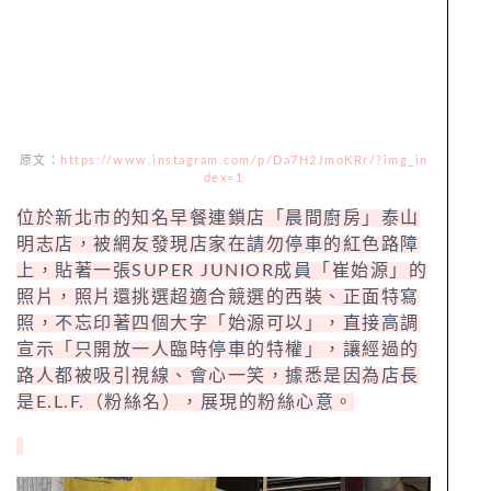
原文：
https://www.instagram.com/p/Da7H2JmoKRr/?img_in
dex=1
位於新北市的知名早餐連鎖店「晨間廚房」泰山
明志店，被網友發現店家在請勿停車的紅色路障
上，貼著一張SUPER JUNIOR成員「崔始源」的
照片，照片還挑選超適合競選的西裝、正面特寫
照，不忘印著四個大字「始源可以」，直接高調
宣示「只開放一人臨時停車的特權」，讓經過的
路人都被吸引視線、會心一笑，據悉是因為店長
是E.L.F.（粉絲名），展現的粉絲心意。