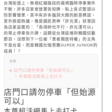
台灣街道上，無視紅線路段的違規臨時停車案件
不斷，許多店家會放置告知牌、貼上各式警語以
防影響營業，其中有許多腦洞大開的創意標語，
意外掀起熱議，像是國民男神「許光漢」就曾因
為店家設置的：「長得帥也不行，許光漢可以」
的禁止停車告示牌，話題從台灣延燒到韓國綜藝
節目，沒想到下一位被「業者開放特權」的主角
不是台星，而是韓國灶咖男團SUPER JUNIOR的
成員！？
目錄
● 店門口請勿停車「但始源可以」
└ 本尊超活網馬上去打卡
店門口請勿停車「但始源
可以」
本尊超活網馬上去打卡