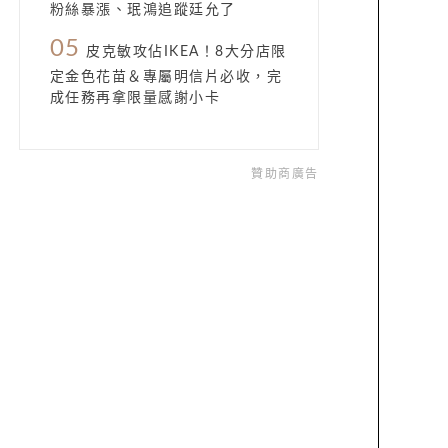
粉絲暴漲、珉鴻追蹤廷允了
05
皮克敏攻佔IKEA！8大分店限
定金色花苗＆專屬明信片必收，完
成任務再拿限量感謝小卡
贊助商廣告