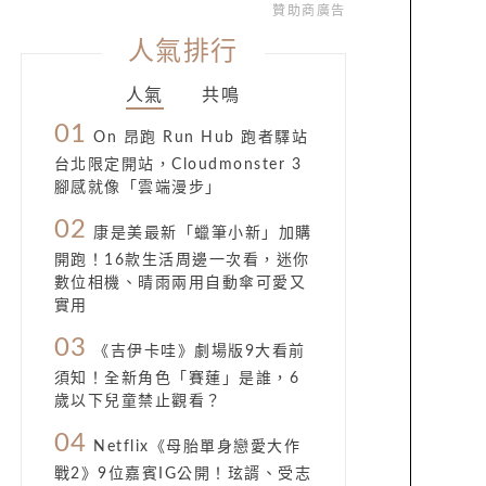
贊助商廣告
人氣排行
人氣
共鳴
01
On 昂跑 Run Hub 跑者驛站
台北限定開站，Cloudmonster 3
腳感就像「雲端漫步」
02
康是美最新「蠟筆小新」加購
開跑！16款生活周邊一次看，迷你
數位相機、晴雨兩用自動傘可愛又
實用
03
《吉伊卡哇》劇場版9大看前
須知！全新角色「賽蓮」是誰，6
歲以下兒童禁止觀看？
04
Netflix《母胎單身戀愛大作
戰2》9位嘉賓IG公開！玹諝、受志