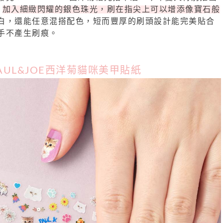
，
加入細緻閃耀的銀色珠光，刷在指尖上可以增添像寶石般
白，還能任意混搭配色，短而豐厚的刷頭設計能完美貼合
手不產生刷痕。
AUL&JOE西洋菊貓咪美甲貼紙