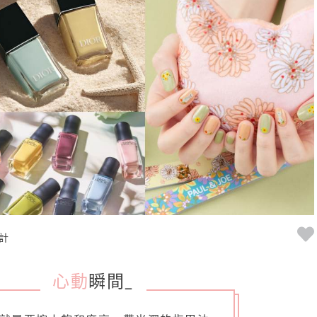
計
心動
瞬間
_