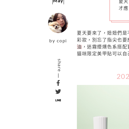
May
夏天
才應
夏天要來了，妞妞們是
彩妝，別忘了指尖也要
by
copi
油
，迷霧煙燻色系搭配
貓咪限定美甲貼可以自
share
20