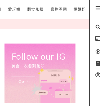
姐
愛玩妞
蔬食永續
寵物圈圈
媽媽妞
Follow our IG
美食一次看到飽♡
Go >