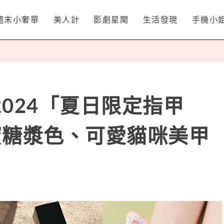
週末小奢華
美人計
影劇星聞
生活發現
手機小
024「夏日限定指甲
蜜糖漿色、可愛貓咪美甲