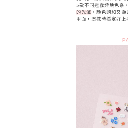
5款不同迷霧煙燻色系
的光澤
，顏色飽和又顯
甲面，塗抹時穩定好上
P