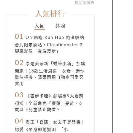
贊助商廣告
人氣排行
人氣
共鳴
01
On 昂跑 Run Hub 跑者驛站
台北限定開站，Cloudmonster 3
腳感就像「雲端漫步」
02
康是美最新「蠟筆小新」加購
開跑！16款生活周邊一次看，迷你
數位相機、晴雨兩用自動傘可愛又
實用
03
《吉伊卡哇》劇場版9大看前
須知！全新角色「賽蓮」是誰，6
歲以下兒童禁止觀看？
04
海王「官熙」女友不是慧善！
認愛《單身即地獄3》「小