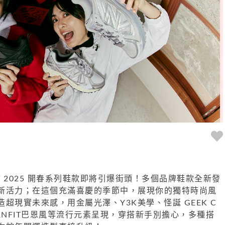
RT 2025 開春系列鞋款即將引爆街頭！多個品牌鞋款全新發
新活力；在這個充滿喜慶的季節中，展現你的獨特時尚風
超現實未來感，用金屬光澤、Y3K美學、怪誕 GEEK C
、BARNFIT巴恩風等流行元素呈現，穿搭新手別擔心，多種搭