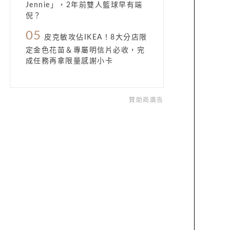
Jennie」，2年前雙人籃球早有端
倪？
05
皮克敏攻佔IKEA！8大分店限
定金色花苗＆專屬明信片必收，完
成任務再拿限量感謝小卡
贊助商廣告