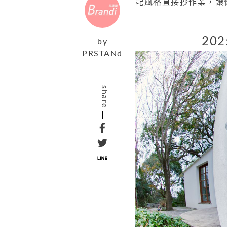
配風格直接抄作業，讓
20
by
PRSTANd
share