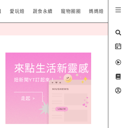
姐
愛玩妞
蔬食永續
寵物圈圈
媽媽妞
來點生活新靈感
妞新聞YT訂起來！
走起 >