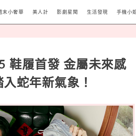
週末小奢華
美人計
影劇星聞
生活發現
手機小
025 鞋履首發 金屬未來感
款踏入蛇年新氣象！