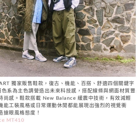
BC-MART 獨家販售鞋款，復古、機能、百搭、舒適四個關鍵字
金屬色系為主色調營造出未來科技感，搭配線條與網面材質豐
感。鞋款搭載 New Balance 緩震中技術，有效減輕
機能工裝風格或日常運動休閒都能展現出強烈的視覺衝
造搶眼風格態度！
ce MT410
）