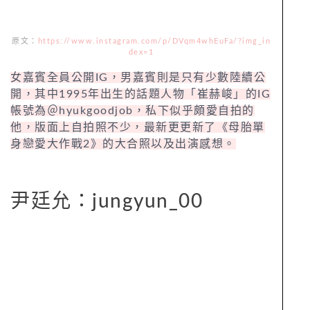
原文：
https://www.instagram.com/p/DVqm4whEuFa/?img_in
dex=1
女嘉賓全員公開IG，男嘉賓則是只有少數陸續公
開，其中1995年出生的話題人物「崔赫峻」的IG
帳號為＠hyukgoodjob，私下似乎頗愛自拍的
他，版面上自拍照不少，最新更更新了《母胎單
身戀愛大作戰2》的大合照以及出演感想。
尹廷允：jungyun_00