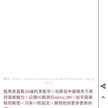
原文：
https://www.instagram.com/p/DboyWP6D1uq/?img_in
dex=5
鯰魚男嘉賓26歲的李振宇，在節目中展現年下男
的直進魅力，公開IG帳號＠ejinu_00，似乎是嶄
新的帳號，只有一則貼文，期待他的更多更新內