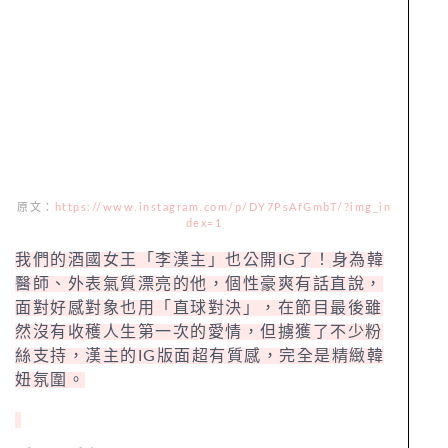
原文：
https://www.instagram.com/p/DY7PsAfGmbT/?img_in
dex=1
我們的酒國女王「李漢主」也公開IG了！身為韓
醫師、外表氣質漂亮的他，個性豪爽有話直說，
面對好感對象也用「直球對決」，在節目最後雖
然沒有收穫人生第一次的愛情，但擄獲了不少粉
絲支持，漢主的IG版面超有質感，完全是精緻韓
妞氛圍。