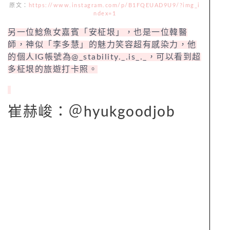
原文：
https://www.instagram.com/p/B1FQEUAD9U9/?img_i
ndex=1
另一位鯰魚女嘉賓「安柾垠」，也是一位韓醫
師，神似「李多慧」的魅力笑容超有感染力，他
的個人IG帳號為@_stability._.is_._，可以看到超
多柾垠的旅遊打卡照。
崔赫峻：＠hyukgoodjob