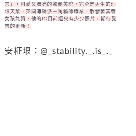
志」，可愛又漂亮的驚艷美貌，完全是男生的理
想天菜，英國海歸派＋陶藝師職業，散發著富養
女孩氣質，他的IG目前還只有少少照片，期待受
志的更新！
安柾垠：@_stability._.is_._