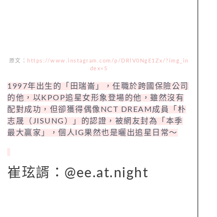
原文：
https://www.instagram.com/p/DRlV0NgE1Zx/?img_in
dex=5
1997年出生的「田瑞崙」，任職於跨國保險公司
的他，以KPOP追星女形象登場的他，雖然沒有
配對成功，但卻獲得偶像NCT DREAM成員「朴
志晟（JISUNG）」的認證，被網友封為「本季
最大贏家」，個人IG果然也是曬出追星日常～
崔玹諝：@ee.at.night