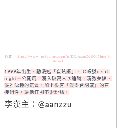
原文：
https://www.instagram.com/p/DXJqxanDySQ/?img_in
dex=1
1999年出生、動漫迷「崔玹諝」，IG帳號ee.at.
night一公開馬上湧入破萬人次追蹤，清秀美貌、
優雅沈穩的氣質，加上很有「漫畫台詞感」的直
接個性，讓他狂圈不少粉絲。
李漢主：@aanzzu