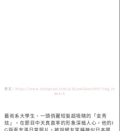
原文：
https://www.instagram.com/p/DLpmGAov1HY/?img_in
dex=1
藝術系大學生、一頭俏麗短髮超吸睛的「金秀
炫」，在節目中天真直率的形象深植人心，他的I
G版面充滿日常照片，被說網友笑稱神似日本國