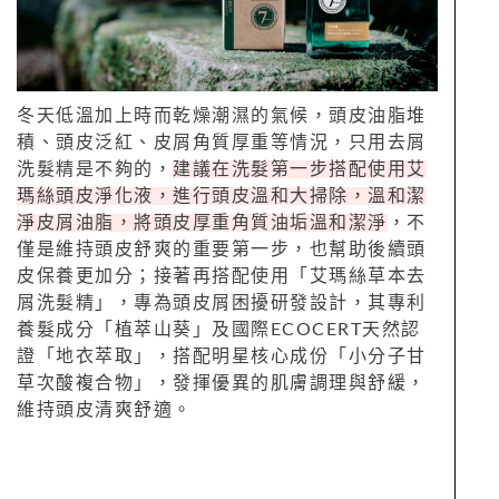
冬天低溫加上時而乾燥潮濕的氣候，頭皮油脂堆
積、頭皮泛紅、皮屑角質厚重等情況，只用去屑
洗髮精是不夠的，
建議在洗髮第一步搭配使用艾
瑪絲頭皮淨化液，進行頭皮溫和大掃除，溫和潔
淨皮屑油脂，將頭皮厚重角質油垢溫和潔淨
，不
僅是維持頭皮舒爽的重要第一步，也幫助後續頭
皮保養更加分；接著再搭配使用「艾瑪絲草本去
屑洗髮精」，專為頭皮屑困擾研發設計，其專利
養髮成分「植萃山葵」及國際ECOCERT天然認
證「地衣萃取」，搭配明星核心成份「小分子甘
草次酸複合物」，發揮優異的肌膚調理與舒緩，
維持頭皮清爽舒適。