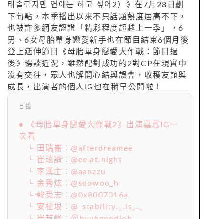
태솔로지만 연애는 하고 싶어2）》在7月28日劃
下句點，本季播出以來不只話題熱度居高不下，
也被許多網友認證「精彩程度超越上一季」，6
男、6女母胎單身戀愛新手也在節目結束6個月後
登上延伸節目《母胎單身戀愛大作戰：節目過
後》暢談近況，雖然配對成功的2對CP在現實中
沒有交往，眾人也解開心結與誤會，收穫友誼與
成長，出演者的個人IG也在稍早公開啦！
目錄
● 《母胎單身戀愛大作戰2》出演嘉賓IG一
次看
└ 田瑞崙：@afterdreamee
└ 崔玹諝：@ee.at.night
└ 李漢主：@aanzzu
└ 金秀炫：@soowoo_h
└ 韓受志：@0x8007016a
└ 安柾垠：@_stability._.is_._
└ 崔赫峻：＠hyukgoodjob