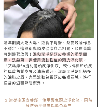
過年期間大吃大喝、飲食不均衡、熬夜晚睡作息
不穩定，這些都與頭皮健康息息相關，頭皮養護
可別跟著放假！
溫和潔淨是頭皮養護的重要關
鍵，洗髮第一步使用流動性佳的頭皮淨化液
，
「艾瑪絲5α捷利爾頭皮淨化液」軟化囤積於頭皮
的厚重角質皮屑及油脂髒汙，深層潔淨軟化過多
的油脂皮屑，完整流動包覆頭皮每處區域，進行
適當的溫和深層潔淨。
2.染燙後頭皮養護，使用護色頭皮淨化液，同時
維持頭皮健康與髮色柔亮