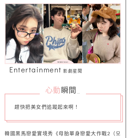
Entertainment
影劇星聞
心動
瞬間
_
趕快把美女們追蹤起來啊！
韓國黑馬戀愛實境秀《母胎單身戀愛大作戰2（모