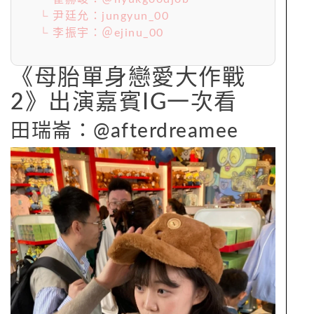
└ 尹廷允：jungyun_00
└ 李振宇：＠ejinu_00
《母胎單身戀愛大作戰
2》出演嘉賓IG一次看
田瑞崙：@afterdreamee