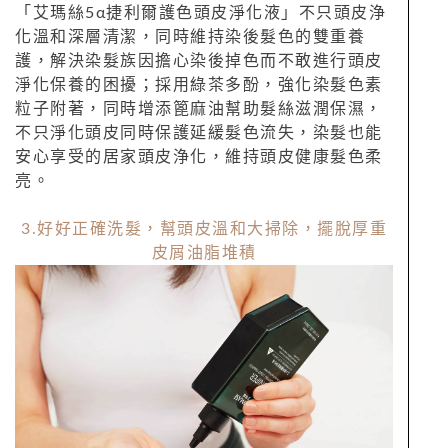
「艾瑪絲5α捷利爾護色頭皮淨化液」不只頭皮浄
化溫和深層清潔，同時維持染後髮色的雙重養
護，解決染髮族因擔心染後掉色而不敢進行頭皮
淨化保養的困擾；採用綠茶多酚，強化染髮色素
粒子附著，同時增添篦麻油幫助髮絲滋潤保濕，
不只淨化頭皮同時保護延緩髮色流失，染髮也能
安心享受的居家頭皮浄化，維持頭皮健康髮色柔
亮。
3.好好正確洗髮，幫頭皮溫和大掃除，擺脫厚重
皮屑油脂堆積