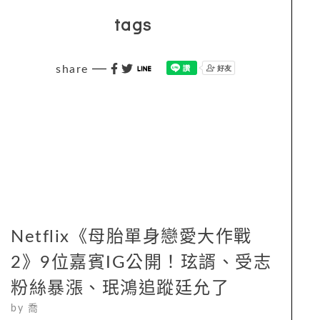
tags
share
Netflix《母胎單身戀愛大作戰
2》9位嘉賓IG公開！玹諝、受志
粉絲暴漲、珉鴻追蹤廷允了
by
喬