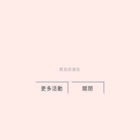
2026迷客夏10大消暑飲料菜單！「珍珠
娜杯紅茶拿鐵」成人氣王，「海鹽芒果
綠＋綠茶凍」隱藏必點
by Noah
Fun
吃喝玩樂
4 hours ago
贊助商廣告
更多活動
關閉