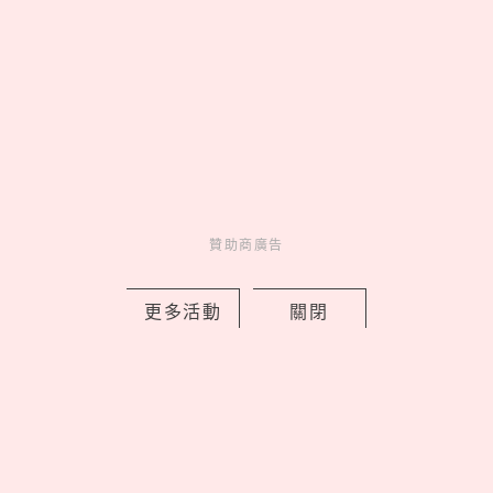
贊助商廣告
人氣排行
人氣
共鳴
01
On 昂跑 Run Hub 跑者驛站
台北限定開站，Cloudmonster 3
腳感就像「雲端漫步」
02
康是美最新「蠟筆小新」加購
贊助商廣告
開跑！16款生活周邊一次看，迷你
數位相機、晴雨兩用自動傘可愛又
實用
更多活動
關閉
03
《吉伊卡哇》劇場版9大看前
須知！全新角色「賽蓮」是誰，6
歲以下兒童禁止觀看？
04
Netflix《母胎單身戀愛大作
戰2》9位嘉賓IG公開！玹諝、受志