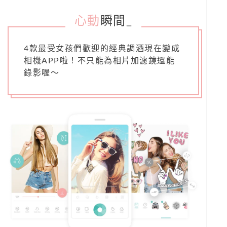
心動
瞬間
_
4款最受女孩們歡迎的經典調酒現在變成
相機APP啦！不只能為相片加濾鏡還能
錄影喔～