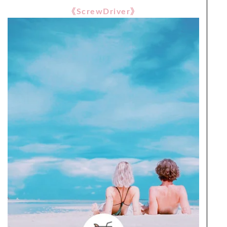
《ScrewDriver》