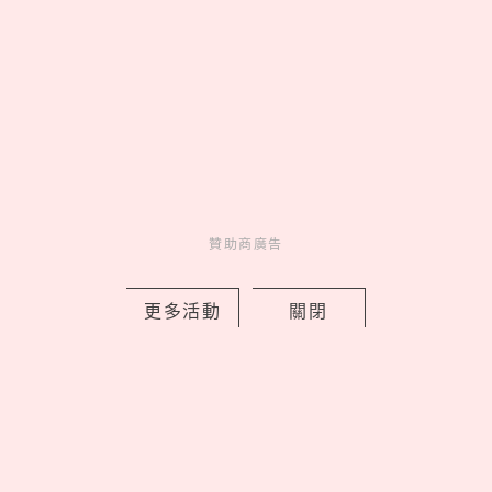
綜藝娛樂
1 days ago
贊助商廣告
爆紅麵包品牌Moon Baking
Studio「微風廣場店開幕4大亮點」！
更多活動
關閉
限定芒果塔、滿額送可麗露
by 喬
Fun
吃喝玩樂
1 days ago