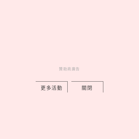
台灣帥男孩「崔立于」同款包！小CK南
贊助商廣告
西店4大開幕亮點、FLARE U 站台擠爆
中山
更多活動
關閉
by 喬
Charming
美人計
13 hours ago