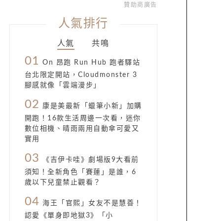
贊助商廣告
人氣排行
人氣
共鳴
01
On 昂跑 Run Hub 跑者驛站
台北限定開站，Cloudmonster 3
腳感就像「雲端漫步」
02
康是美最新「蠟筆小新」加購
開跑！16款生活周邊一次看，迷你
數位相機、晴雨兩用自動傘可愛又
實用
03
《吉伊卡哇》劇場版9大看前
須知！全新角色「賽蓮」是誰，6
歲以下兒童禁止觀看？
04
海王「官熙」女友不是慧善！
認愛《單身即地獄3》「小