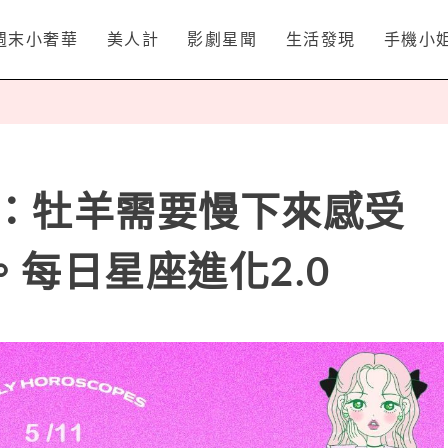
週末小奢華
美人計
影劇星聞
生活發現
手機小
名：牡羊需要慢下來感受
每日星座進化2.0