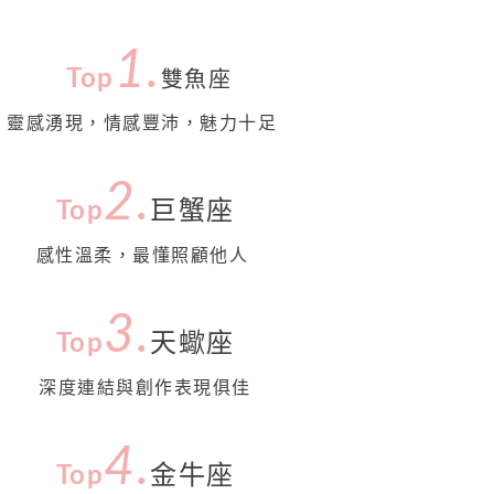
1.
Top
雙魚座
靈感湧現，情感豐沛，魅力十足
2.
Top
巨蟹座
感性溫柔，最懂照顧他人
3.
Top
天蠍座
深度連結與創作表現俱佳
4
.
Top
金牛座