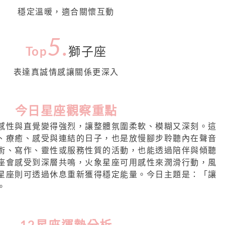
穩定溫暖，適合關懷互動
5
.
Top
獅子座
表達真誠情感讓關係更深入
今日星座觀察重點
感性與直覺變得強烈，讓整體氛圍柔軟、模糊又深刻。這
、療癒、感受與連結的日子，也是放慢腳步聆聽內在聲音
術、寫作、靈性或服務性質的活動，也能透過陪伴與傾聽
座會感受到深層共鳴，火象星座可用感性來潤滑行動，風
星座則可透過休息重新獲得穩定能量。今日主題是：「讓
。