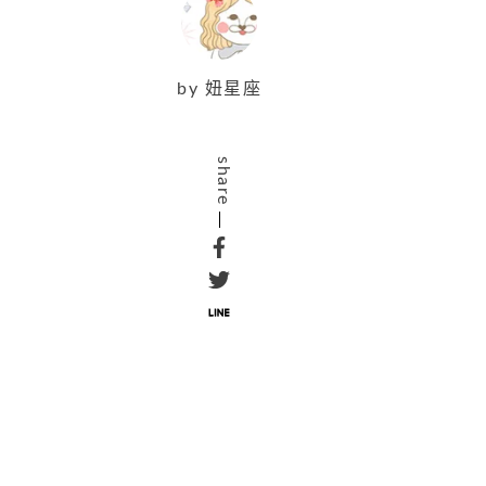
by
妞星座
share