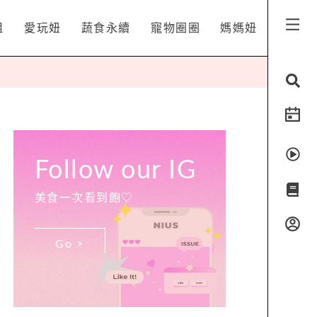
姐
愛玩妞
蔬食永續
寵物圈圈
媽媽妞
Follow our IG
美食一次看到飽♡
Go >