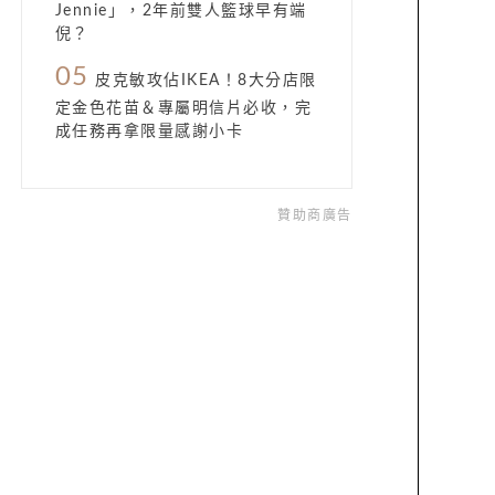
Jennie」，2年前雙人籃球早有端
倪？
05
皮克敏攻佔IKEA！8大分店限
定金色花苗＆專屬明信片必收，完
成任務再拿限量感謝小卡
贊助商廣告