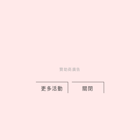
Bifesta抗痘卸妝棉一張解決夏季油光爆
痘，意外清爽只要189元！
by 妞編輯
Charming
美人計
2 days ago
贊助商廣告
更多活動
關閉
松山文創園區「2026夏日松一下」活動
延長，捷克、釜山樂團接力開唱嗨翻夏