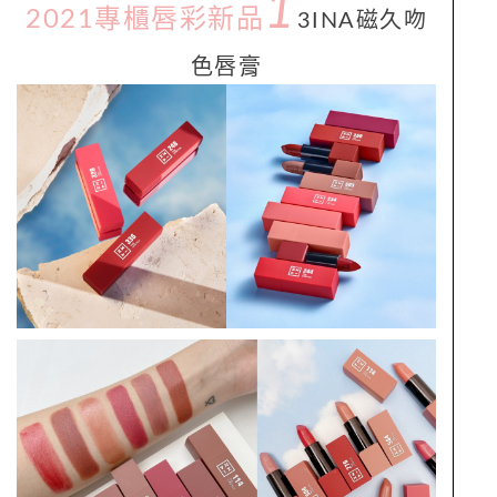
1
2021專櫃唇彩新品
3INA
磁久吻
色唇膏