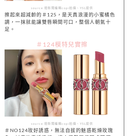
source:妞新聞編輯copi拍攝、YSL提供
擦起來超減齡的＃125，是天真浪漫的小蜜橘色
調，一抹就能讓雙唇瞬間可口，整個人朝氣十
足。
＃124模特兒實擦
source:妞新聞編輯copi拍攝、YSL提供
＃NO124玫好誘惑，無法自拔的魅惑乾燥玫瑰