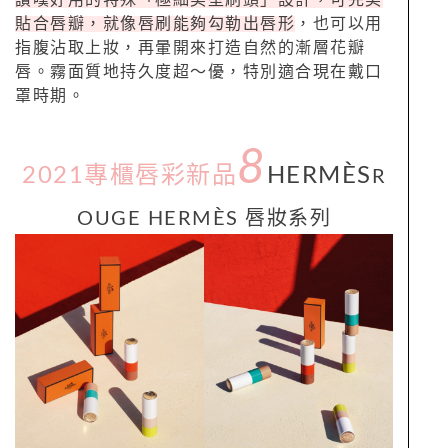
貼合唇瓣，就像唇刷能夠勾勒出唇形
，也可以用
指腹沾取上妝，再暈開來打造自然的漸層花瓣
唇。霧面質地持久度超～優，特別適合現在戴口
罩時期。
8
2021專櫃唇彩新品
HERMÈS
R
OUGE HERMÈS
唇
妝系列