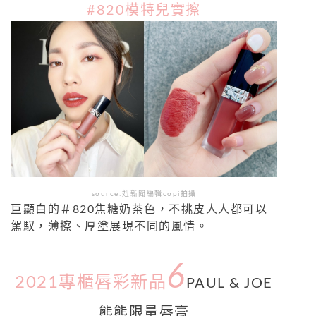
#820模特兒實擦
source:妞新聞編輯copi拍攝
巨顯白的＃820焦糖奶茶色，不挑皮人人都可以
駕馭，薄擦、厚塗展現不同的風情。
6
2021專櫃唇彩新品
PAUL & JOE
熊熊限量唇膏