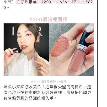
柔軟）
主打色推薦：#200、＃626、#741、#82
0
。
#200模特兒實擦
source:妞新聞編輯copi拍攝
溫柔小姊姊必收美色！近年很受寵的肉桂色，這
次也現身在迪奧的新系列唇彩裡，帶點棕色調更
適合偏黃肌的亞洲妞妞入手。