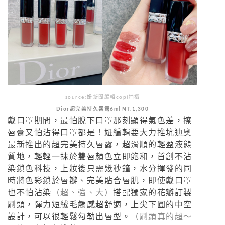
source:妞新聞編輯copi拍攝
Dior超完美持久唇露6ml NT.1,300
戴口罩期間，最怕脫下口罩那刻顯得氣色差，擦
唇膏又怕沾得口罩都是！妞編輯要大力推坑迪奧
最新推出的超完美持久唇露，超滑順的輕盈液態
質地，輕輕一抹於雙唇顏色立即飽和，
首創不沾
染鎖色科技，上妝後只需幾秒鐘，水分揮發的同
時將色彩鎖於唇瓣、完美貼合唇肌，即使戴口罩
也不怕沾染
（超、強、大）
搭配獨家的花瓣訂製
刷頭，彈力短絨毛觸感超舒適，上尖下圓的中空
設計，可以很輕鬆勾勒出唇型。
（刷頭真的超～