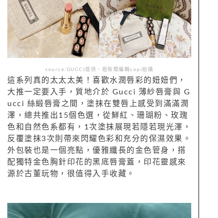
source:GUCCI提供、妞新聞編輯copi拍攝
這系列真的太太太美！喜歡水潤唇彩的妞妞們，
大推一定要入手，質地介於
Gucci
薄紗唇膏與
G
ucci
絲緞唇膏之間，塗抹在雙唇上感受到滿滿潤
澤，總共推出15個色選，從鮮紅、珊瑚粉、玫瑰
色和自然色系都有，
1
次塗抹展現若隱若現光澤，
反覆塗抹
3
次則帶來閃耀色彩和充分的
保濕效果。
外包裝也是一個亮點，優雅纖長的金色管身，搭
配獨特金色胸針印花的黑底唇膏蓋，印花靈感來
源於古董玩物，很值得入手收藏。