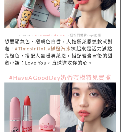
source:
maccosmeticstaiwan
、
妞新聞編輯copi拍攝
想要顯氣色、襯膚色白皙，大推選萊恩這款就對
啦！
#TimesInfinity鮮橙汽水
擦起來是活力滿點
亮橙色，搭配人氣暖男萊恩，搭配唇膏背後的甜
蜜小語：Love You，直球進攻你的心。
#HaveAGoodDay奶香蜜模特兒實擦