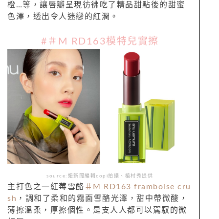
橙…等，
讓唇瓣呈現彷彿吃了精品甜點後的甜蜜
色澤，透出令人迷戀的紅潤。
#＃M RD163模特兒實擦
source:妞新聞編輯copi拍攝、植村秀提供
主打色之一紅莓雪酪
＃M RD163 framboise cru
sh
，調和了柔和的霧面雪酪光澤，甜中帶微酸，
薄擦溫柔，厚擦個性。是支人人都可以駕馭的微