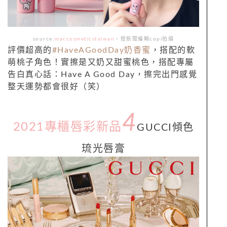
source:
maccosmeticstaiwan
、
妞新聞編輯copi拍攝
評價超高的
#HaveAGoodDay奶香蜜
，搭配的軟
萌桃子角色！實擦是又奶又甜蜜桃色，搭配專屬
告白真心話：Have A Good Day，擦完出門感覺
整天運勢都會很好（笑）
4
2021專櫃唇彩新品
GUCCI
傾色
琉光唇膏