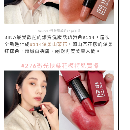
source:妞新聞編輯copi拍攝
3INA最受歡迎的爆賣洗版話題唇色
#114
，
這次
全新進化成
#114
溫柔山茶花
，如山茶花般的溫柔
紅棕色，超顯白襯膚、絕對再度美暈人間。
#276微光扶桑花模特兒實擦