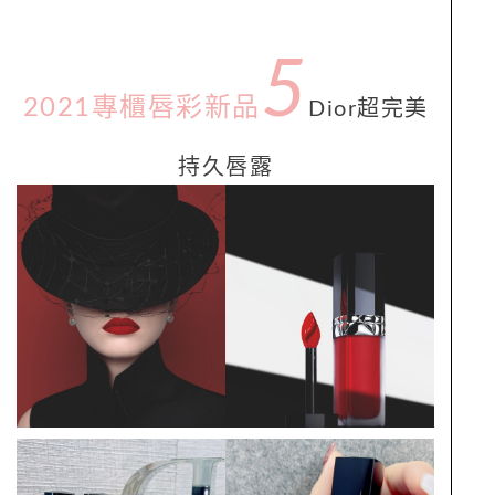
5
2021專櫃唇彩新品
Dior
超完美
持久唇露