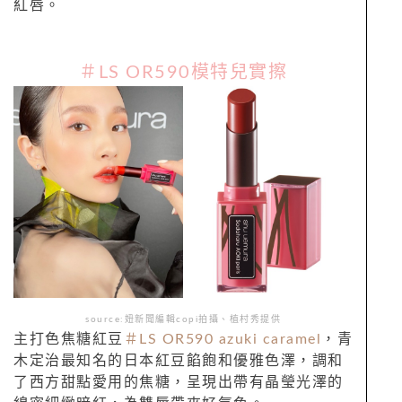
紅唇。
＃LS OR590模特兒實擦
source:妞新聞編輯copi拍攝、植村秀提供
主打色焦糖紅豆
＃LS OR590 azuki caramel
，青
木定治最知名的日本紅豆餡飽和優雅色澤，調和
了西方甜點愛用的焦糖，呈現出帶有晶瑩光澤的