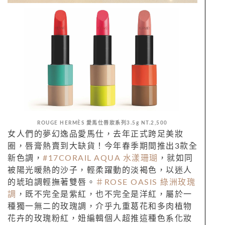
ROUGE HERMÈS
愛馬仕
唇
妝系列3.5g NT.2,500
女人們的夢幻逸品愛馬仕，去年正式跨足美妝
圈，唇膏熱賣到大缺貨！今年春季期間推出3款全
新色調，
#17CORAIL AQUA
水漾珊瑚
，就如同
被陽光暖熱的沙子，輕柔躍動的淡褐色，以迷人
的琥珀調輕撫著雙唇。
＃ROSE OASIS 綠洲玫瑰
調
，既不完全是紫紅，也不完全是洋紅，屬於一
種獨一無二的玫瑰調，介乎九重葛花和多肉植物
花卉的玫瑰粉紅，妞編輯個人超推這種色系化妝