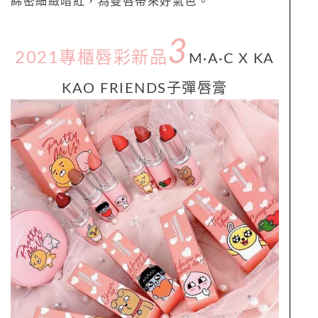
綿密細緻暗紅，為雙唇帶來好氣色。
3
2021專櫃唇彩新品
M·A·C X KA
KAO FRIENDS子彈唇膏