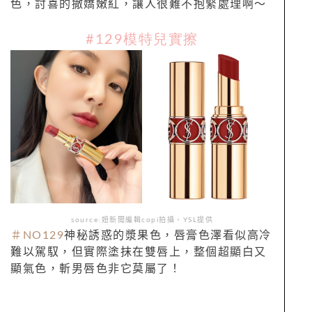
色，討喜的撒嬌嫩紅，讓人很難不抱緊處理啊～
#129模特兒實擦
source:妞新聞編輯copi拍攝、YSL提供
＃NO129
神秘誘惑的漿果色，唇膏色澤看似高冷
難以駕馭，但實際塗抹在雙唇上，整個超顯白又
顯氣色，斬男唇色非它莫屬了！