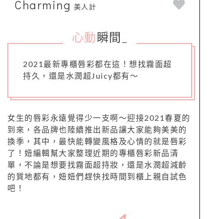
Charming
美人計
心動
瞬間
_
2021最新專櫃唇彩都在這！想找霧面超
持久，還是水潤超Juicy都有～
女生的唇彩永遠覺得少一支啊～迎接2021春夏的
到來，各品牌也陸續推出新品讓大家能夠美美的
換季，其中，最快能轉變風格及心情的就是唇彩
了！妞編輯幫大家整理近期的專櫃唇彩新品清
單，不論是想要找霧面超持妝，還是水潤超減齡
的質地都有，妞妞們趕快找時間到櫃上親自試色
吧！