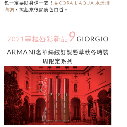
包一定要隨身備一支！
＃CORAIL AQUA 水漾珊
瑚調
，擦起來很顯膚色白皙。
9
2021專櫃唇彩新品
GIORGIO
ARMANI
奢華絲絨訂製
唇
萃秋冬時裝
周限定系列