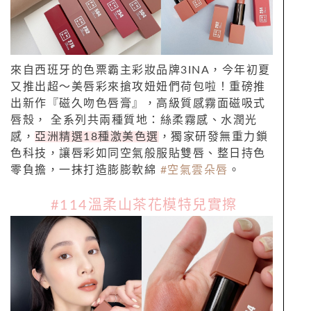
來自西班牙的色票霸主彩妝品牌3INA，今年初夏
又推出超～美唇彩來搶攻妞妞們荷包啦！重磅推
出新作『磁久吻色唇膏』，高級質感霧面磁吸式
唇殼， 全系列共兩種質地：絲柔霧感、水潤光
感，
亞洲精選18種激美色選
，獨家研發無重力鎖
色科技，讓唇彩如同空氣般服貼雙唇、整日持色
零負擔，一抹打造膨膨軟綿
#空氣雲朵唇
。
#114
溫柔山茶花模特兒實擦