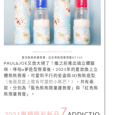
source:
paulandjoe_beaute
藍色熊熊限量唇膏、紅色熊熊限量唇膏NT.960
PAUL&JOE又放大絕了！繼之前推出過立體貓
咪、哆啦a夢造型唇膏後，2021年的夏妝換上立
體熊熊唇膏，可愛到不行的坐姿與
3D
熊熊造型
（後面屁屁上還有可愛的小尾巴！）
，共有兩
款，分別為「
藍色熊熊限量護唇膏」與「紅色熊
熊限量唇膏」。
7
2021專櫃唇彩新品
ADDICTIO