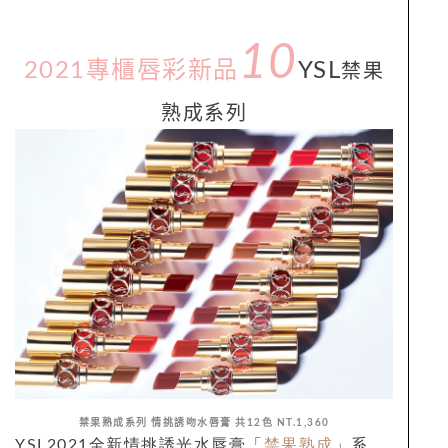
10
2021專櫃唇彩新品
YSL
禁果
熟成系列
禁果熟成系列 情挑誘吻水唇膏 共
12
色
NT.1,360
YSL2021全新情挑誘光水唇膏「
禁果熟成
」
系