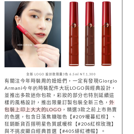
全新 LOGO 設計款限量3色 6.5ml NT.1,300
有關注今年時裝周的妞妞們，一定有發現
Giorgio
Armani今年的
時裝配件大玩
LOGO
與經典設計，
並推出多款迷你包款，彩妝的部分也特別延續這
樣的風格設計，推出限量訂製包裝全新三色，
外
包裝上印上大大的LOGO
，精選3款之前上市熱賣
的色選，包含日落焦糖咖
色【
#209
暖暮紅棕】、
狂銷斷貨百搭明星色質感暖棕【
#206
紅棕玫瑰】
與不挑皮顯白經典首選【
#405
緋紅禮帽】。