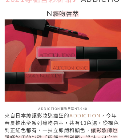
N
癮吻唇萃
ADDICTION癮吻唇萃NT.940
來自日本總讓彩妝迷瘋狂的
ADDICTION
，今年
春夏推出全系列癮吻唇萃，共有13色選，從裸色
到正紅色都有，一抹立即飽和顯色，
讓彩妝師也
讚嘆好用的特殊「極細美型刷頭」設計，可完美