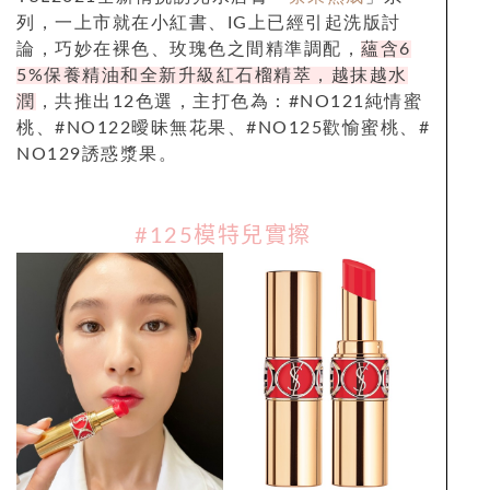
列，一上市就在小紅書、IG上已經引起洗版討
論，巧妙在裸色、玫瑰色之間精準調配，
蘊含
6
5%
保養精油和全新升級
紅石榴精萃，越抹越水
潤
，共推出12色選，主打色為：#NO121純情蜜
桃、#NO122曖昧無花果、#NO125歡愉蜜桃、#
NO129誘惑漿果。
#125模特兒實擦