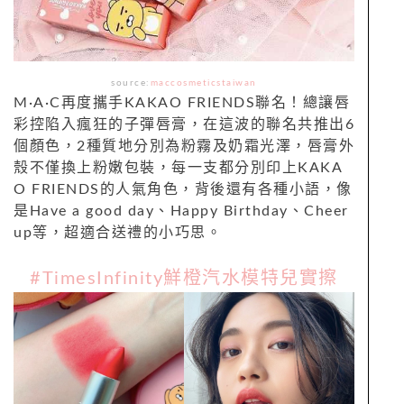
source:
maccosmeticstaiwan
M·A·C再度攜手KAKAO FRIENDS聯名！總讓唇
彩控陷入瘋狂的子彈唇膏，在這波的聯名共推出6
個顏色，2種質地分別為粉霧及奶霜光澤，唇膏外
殼不僅換上粉嫩包裝，每一支都分別印上KAKA
O FRIENDS的人氣角色，背後還有各種小語，像
是Have a good day、Happy Birthday、Cheer
up等，超適合送禮的小巧思。
#TimesInfinity鮮橙汽水模特兒實擦