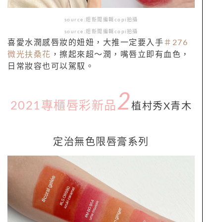
source:妞新聞編輯copi拍攝
source:妞新聞編輯copi拍攝
喜愛水潤感唇妝的妞妞，大推一定要入手
＃276
微光扶桑花
，擦起來超～潤，嘴唇立即有血色，
日常妝容也可以駕馭。
2
2021專櫃唇彩新品
植村秀
X
青木
定治無色限唇膏系列