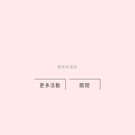
Love Dad！統一企業集團空運進口逾4
萬朵石斛蘭向天下爸爸致敬
by 妞編輯
Novelty
新鮮事
3 days ago
贊助商廣告
更多活動
關閉
新北早餐店「只給SJ始源停車」！馬總
本尊「親臨打卡發脆」，喊話：常常幫
我換照片