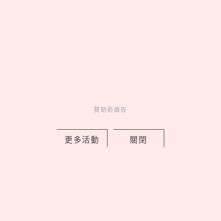
《藍色監獄》真人版21大演員角色介
紹！高橋文哉接受足球魔鬼特訓，窪田
正孝超神還原繪心甚八
贊助商廣告
by Noah
Movie
更多活動
關閉
電影介紹
2 days ago