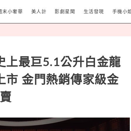
週末小奢華
美人計
影劇星聞
生活發現
手機小
上最巨5.1公升白金龍
上市 金門熱銷傳家級金
開賣