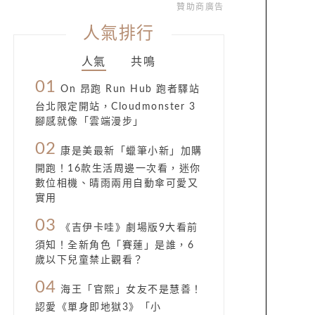
贊助商廣告
人氣排行
人氣
共鳴
01
On 昂跑 Run Hub 跑者驛站
台北限定開站，Cloudmonster 3
腳感就像「雲端漫步」
02
康是美最新「蠟筆小新」加購
開跑！16款生活周邊一次看，迷你
數位相機、晴雨兩用自動傘可愛又
實用
03
《吉伊卡哇》劇場版9大看前
須知！全新角色「賽蓮」是誰，6
歲以下兒童禁止觀看？
04
海王「官熙」女友不是慧善！
認愛《單身即地獄3》「小