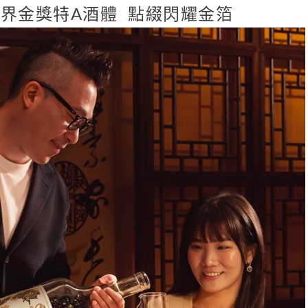
界金獎特A酒體 點綴閃耀金箔