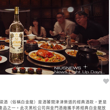
高粱酒（俗稱白金龍）是酒饕間津津樂道的經典酒款，更是
產品之一。此次黑松公司與金門酒廠攜手將經典白金龍放