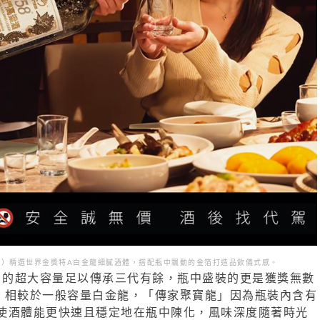
箔版）精選世界金獎特A白金龍細膩酒體，搭配瓶中飄動的金箔打造品飲儀式感。
龍」的超大容量足以傳承三代有餘，瓶中盛裝的更是獲獎無數
，相較於一般容量白金龍，「傳家聚寶龍」因為瓶裝內含有
使酒體能更快速且穩定地在瓶中陳化，風味深度隨著時光