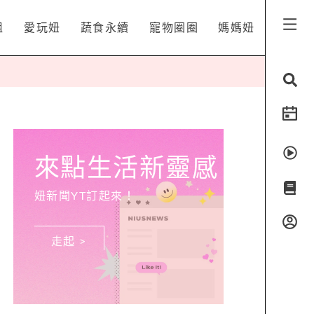
姐
愛玩妞
蔬食永續
寵物圈圈
媽媽妞
來點生活新靈感
妞新聞YT訂起來！
走起 >