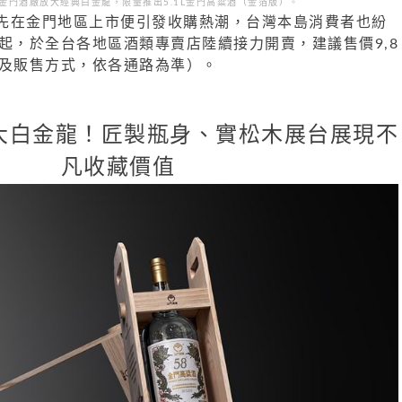
金門酒廠放大經典白金龍，限量推出5.1L金門高粱酒（金箔版）。
先在金門地區上市便引發收購熱潮，台灣本島消費者也紛
起，於全台各地區酒類專賣店陸續接力開賣，建議售價9,8
存及販售方式，依各通路為準）。
超大白金龍！匠製瓶身、實松木展台展現不
凡收藏價值