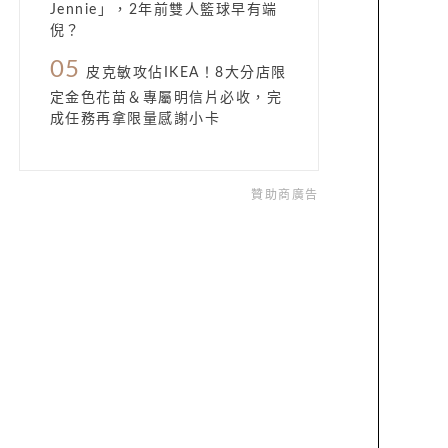
Jennie」，2年前雙人籃球早有端
倪？
05
皮克敏攻佔IKEA！8大分店限
定金色花苗＆專屬明信片必收，完
成任務再拿限量感謝小卡
贊助商廣告