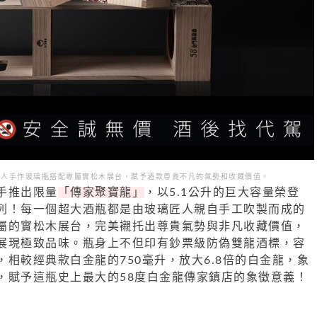
匠人手作玻璃瓶搭配專屬實松木展台，賦予酒款尊貴不凡的氣勢和收藏價值。
手推出限量
「傳家聚寶龍」
，以5.1公升的巨大容量榮登
列！每一個超大酒瓶都是由玻璃匠人親自手工吹製而成的
屬的實松木展台，完美襯托出尊貴氣勢與非凡收藏價值，
展現極致品味。瓶身上不但印有鈔票級防偽雙龍酒標，容
相較經典款白金龍的750毫升，放大6.8倍的白金龍，象
，賦予這瓶史上最大的58度白金龍傳家鎮店的象徵意義！