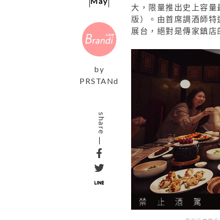
May
大，限量推出史上容量最
版）。由首席調酒師特
展台，絕對是傳家鎮店
by
PRSTANd
share