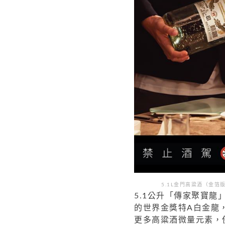
5.1L金門高粱酒（金
5.1公升「傳家聚寶
的世界金獎特A白金龍
更多高粱酒微量元素，