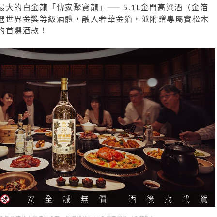
大的白金龍「傳家聚寶龍」── 5.1L金門高粱酒（金箔
選世界金獎等級酒體，融入奢華金箔，並附贈專屬實松木
的首選酒款！