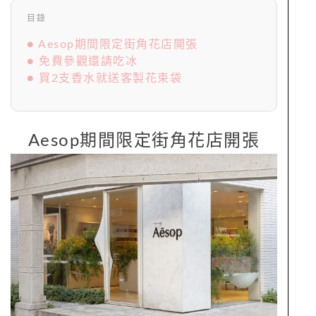
目錄
● Aesop期間限定街角花店開張
● 免費參觀還請吃冰
● 買2支香水就送客製花束袋
Aesop期間限定街角花店開張