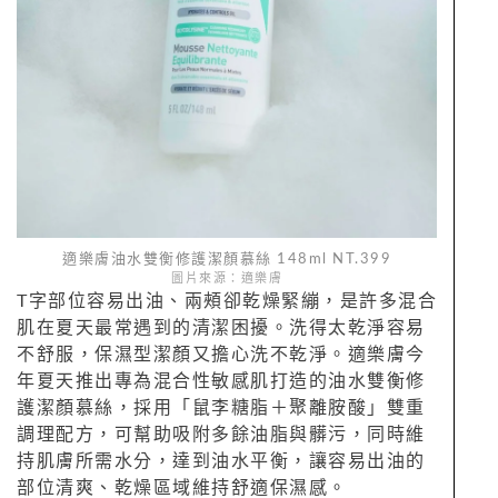
適樂膚油水雙衡修護潔顏慕絲 148ml NT.399
圖片來源：適樂膚
T字部位容易出油、兩頰卻乾燥緊繃，是許多混合
肌在夏天最常遇到的清潔困擾。洗得太乾淨容易
不舒服，保濕型潔顏又擔心洗不乾淨。適樂膚今
年夏天推出專為混合性敏感肌打造的油水雙衡修
護潔顏慕絲，採用「鼠李糖脂＋聚離胺酸」雙重
調理配方，可幫助吸附多餘油脂與髒污，同時維
持肌膚所需水分，達到油水平衡，讓容易出油的
部位清爽、乾燥區域維持舒適保濕感。