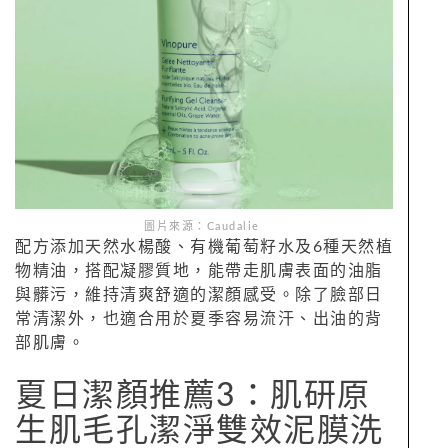
圖片來源：Caudalie
配方添加天然水楊酸、有機葡萄籽水及6種天然植
物精油，搭配凝膠質地，能帶走肌膚表面的油脂
與髒污，維持清爽舒適的潔顏感受。除了臉部日
常清潔外，也適合用於夏季容易流汗、出油的背
部肌膚。
夏日潔顏推薦3：肌研原
生肌毛孔潔淨雙效泥膜洗