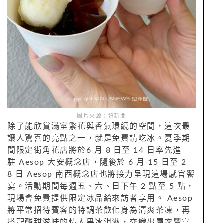
圖片來源：妞新聞
除了能欣賞滿室繁花與香氣環繞的空間，這次最
讓人驚喜的亮點之一，就是免費請吃冰。夏季期
間限定街角花店將於6 月 8 日至 14 日率先進
駐
Aesop 大安概念店
，隨後於 6 月 15 日至 2
8 日
Aesop 南西概念店
也將接力呈現這場感官饗
宴。活動期間每週五、六、日下午 2 點至 5 點，
現場會免費提供限定冰品給來訪者享用。
Aesop
將平常招待賓客的特調茶飲化身為清爽茶凍，再
搭配酸甜滋味的情人果冰淇淋，交織出層次豐富