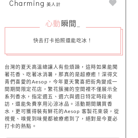
Charming
美人計
心動
瞬間
_
快去打卡拍照還能吃冰！
台灣的夏天高溫總讓人有些煩躁，這時如果能聞
著花香、吃著冰消暑，那真的是超療癒！深得文
青們喜愛的Aesop，今年夏天驚喜把街角變成一
間期間限定花店，繁花簇擁的空間裡不僅展示全
系列香水，指定週五、週六與週日特定時段來
訪，還能免費享用沁涼冰品。活動期間購買香
水，更可獲得裝有鮮花的Aesop 客製花束袋，從
視覺、嗅覺到味覺都被療癒到了，絕對是今夏必
打卡的熱點。