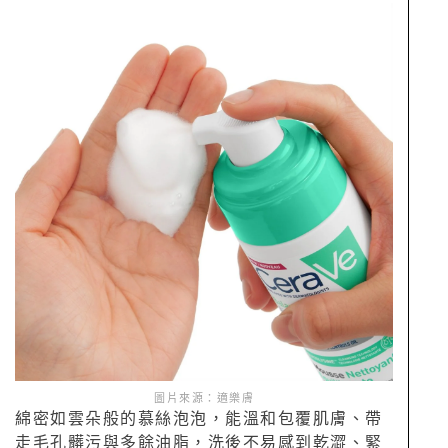
圖片來源：適樂膚
綿密如雲朵般的慕絲泡泡，能溫和包覆肌膚、帶
走毛孔髒污與多餘油脂，洗後不易感到乾澀、緊