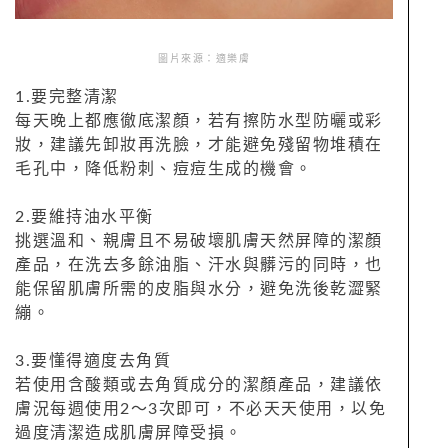
圖片來源：適樂膚
1.要完整清潔
每天晚上都應徹底潔顏，若有擦防水型防曬或彩
妝，建議先卸妝再洗臉，才能避免殘留物堆積在
毛孔中，降低粉刺、痘痘生成的機會。
2.要維持油水平衡
挑選溫和、親膚且不易破壞肌膚天然屏障的潔顏
產品，在洗去多餘油脂、汗水與髒污的同時，也
能保留肌膚所需的皮脂與水分，避免洗後乾澀緊
繃。
3.要懂得適度去角質
若使用含酸類或去角質成分的潔顏產品，建議依
膚況每週使用2～3次即可，不必天天使用，以免
過度清潔造成肌膚屏障受損。