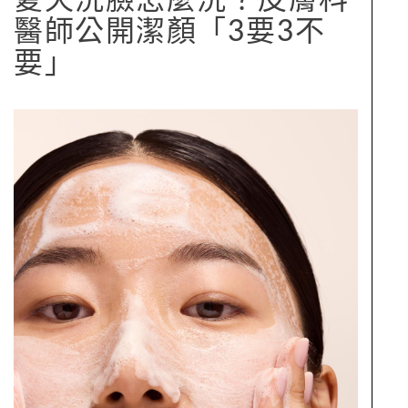
醫師公開潔顏「3要3不
要」