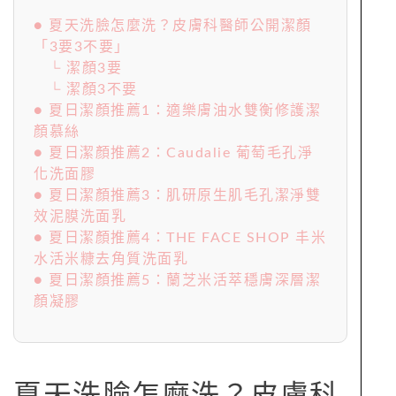
● 夏天洗臉怎麼洗？皮膚科醫師公開潔顏
「3要3不要」
└ 潔顏3要
└ 潔顏3不要
● 夏日潔顏推薦1：適樂膚油水雙衡修護潔
顏慕絲
● 夏日潔顏推薦2：Caudalie 葡萄毛孔淨
化洗面膠
● 夏日潔顏推薦3：肌研原生肌毛孔潔淨雙
效泥膜洗面乳
● 夏日潔顏推薦4：THE FACE SHOP 丰米
水活米糠去角質洗面乳
● 夏日潔顏推薦5：蘭芝米活萃穩膚深層潔
顏凝膠
夏天洗臉怎麼洗？皮膚科