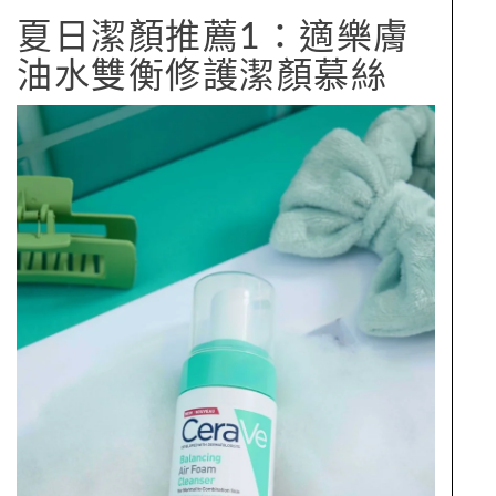
夏日潔顏推薦1：適樂膚
油水雙衡修護潔顏慕絲