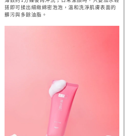
薄敷約1分鐘後再沖洗；日常潔顏時，只要加水輕
搓即可揉出細緻綿密泡泡，溫和洗淨肌膚表面的
髒污與多餘油脂。