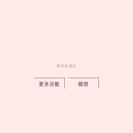
抹茶控快衝！gelato pique cafe聯名
TSUJIRI辻利茶舗，紅豆白玉、抹茶柑橘
可麗餅限時開吃
贊助商廣告
by copi
Fun
吃喝玩樂
19 hours ago
更多活動
關閉