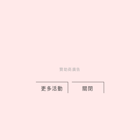
松山文創園區「2026夏日松一下」活動
延長，捷克、釜山樂團接力開唱嗨翻夏
夜！
贊助商廣告
by 妞編輯
Events
展演活動
1 days ago
更多活動
關閉