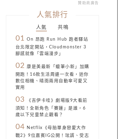
贊助商廣告
人氣排行
人氣
共鳴
01
On 昂跑 Run Hub 跑者驛站
台北限定開站，Cloudmonster 3
腳感就像「雲端漫步」
02
康是美最新「蠟筆小新」加購
開跑！16款生活周邊一次看，迷你
數位相機、晴雨兩用自動傘可愛又
實用
03
《吉伊卡哇》劇場版9大看前
須知！全新角色「賽蓮」是誰，6
歲以下兒童禁止觀看？
04
Netflix《母胎單身戀愛大作
戰2》9位嘉賓IG公開！玹諝、受志