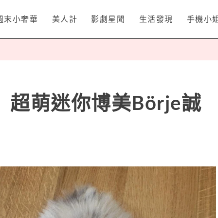
週末小奢華
美人計
影劇星聞
生活發現
手機小
超萌迷你博美Börje誠