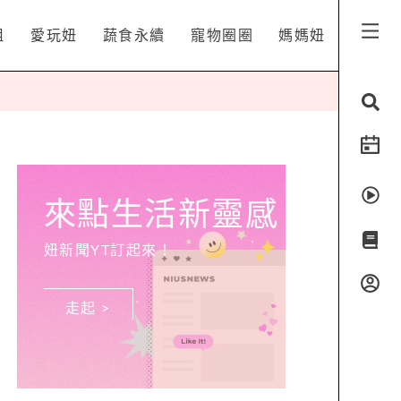
姐
愛玩妞
蔬食永續
寵物圈圈
媽媽妞
來點生活新靈感
妞新聞YT訂起來！
走起 >