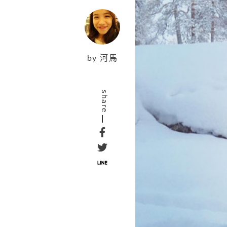
by
河馬
share