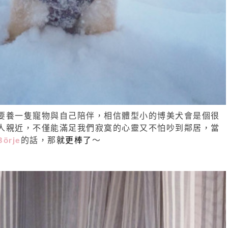
要養一隻寵物與自己陪伴，相信體型小的博美犬會是個很
人親近，不僅能滿足我們寂寞的心靈又不怕吵到鄰居，當
Börje
的話，那
就更棒了
～