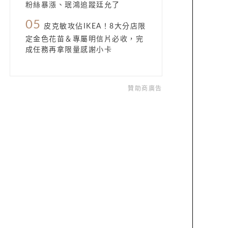
粉絲暴漲、珉鴻追蹤廷允了
05
皮克敏攻佔IKEA！8大分店限
定金色花苗＆專屬明信片必收，完
成任務再拿限量感謝小卡
贊助商廣告