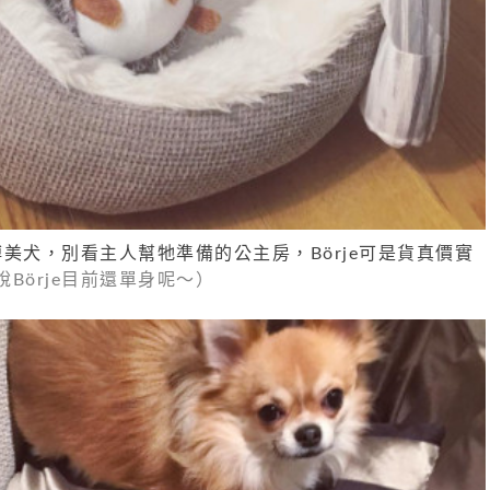
小博美犬，別看主人幫牠準備的公主房，Börje可是貨真價實
Börje目前還單身呢～）