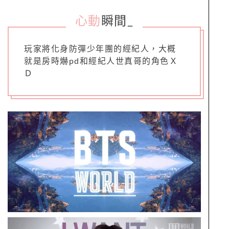
心動
瞬間
_
玩家將化身防彈少年團的經紀人，大概
就是房時爀pd和經紀人世真哥的角色Ｘ
Ｄ