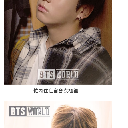
忙內住在宿舍衣櫃裡。