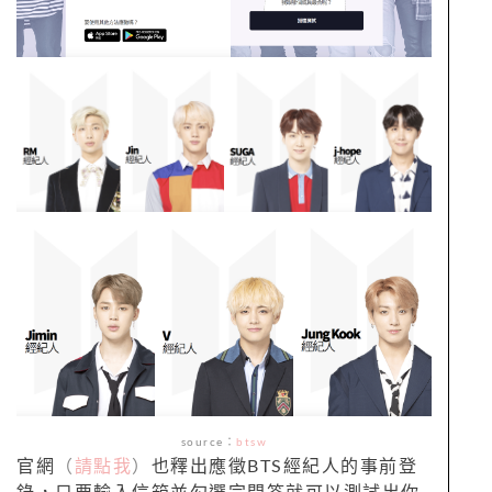
source：
btsw
官網
（
請點我
）
也釋出應徵BTS經紀人的事前登