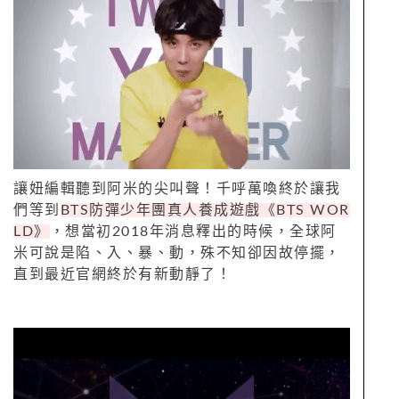
讓妞編輯聽到阿米的尖叫聲！千呼萬喚終於讓我
們等到
BTS
防彈少年團真人養成遊戲《
BTS WOR
LD
》
，想當初
2018
年消息釋出的時候，全球阿
米可說是陷、入、暴、動，殊不知卻因故停擺，
直到最近官網終於有新動靜了！