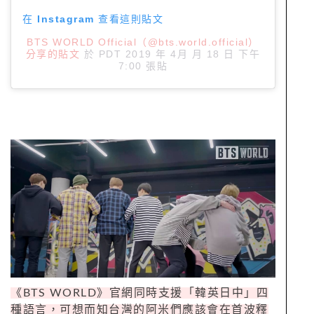
在 Instagram 查看這則貼文
BTS WORLD Official（@bts.world.official）
分享的貼文
於
PDT 2019 年 4月 月 18 日 下午
7:00
張貼
《
BTS WORLD
》官網同時支援「韓英日中」四
種語言，可想而知台灣的阿米們應該會在首波釋