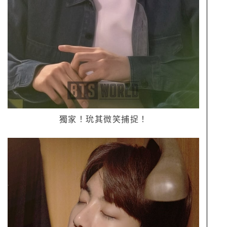
獨家！玧其微笑捕捉！