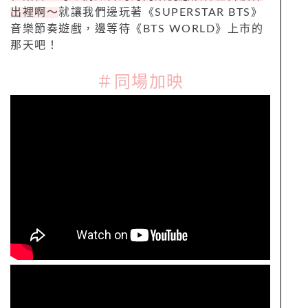
出裡啊～
就讓我們邊玩著《
SUPERSTAR BTS
》
音樂節奏遊戲，邊等待《
BTS WORLD
》上市的
那天吧！
＃同場加映