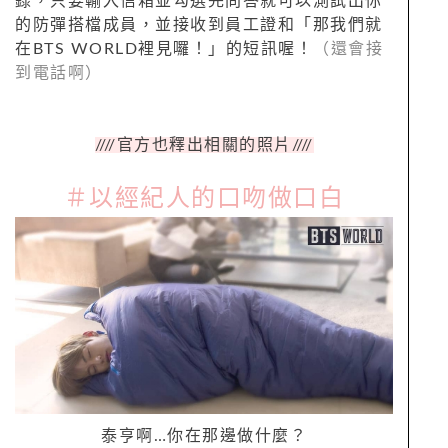
錄，只要輸入信箱並勾選完問答就可以測試出你
的防彈搭檔成員，並接收到員工證和「那我們就
在BTS WORLD裡見囉！」的短訊喔！
（還會接
到電話啊）
////
官方也釋出相關的照片
////
＃以經紀人的口吻做口白
泰亨啊
…
你在那邊做什麼？