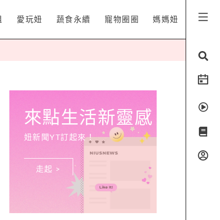
姐
愛玩妞
蔬食永續
寵物圈圈
媽媽妞
來點生活新靈感
妞新聞YT訂起來！
走起 >