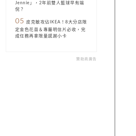
Jennie」，2年前雙人籃球早有端
倪？
05
皮克敏攻佔IKEA！8大分店限
定金色花苗＆專屬明信片必收，完
成任務再拿限量感謝小卡
贊助商廣告