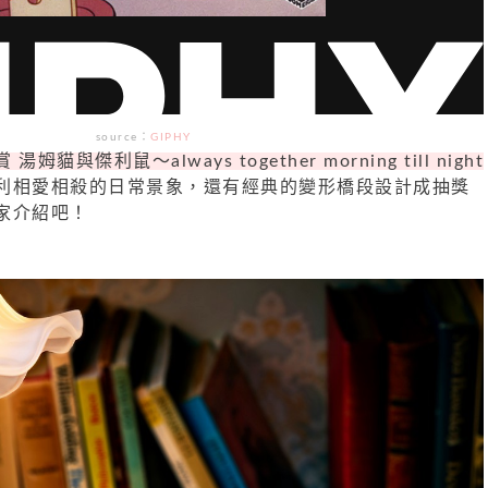
source：
GIPHY
湯姆貓與傑利鼠～always together morning till night
利相愛相殺的日常景象，還有經典的變形橋段設計成抽獎
家介紹吧！