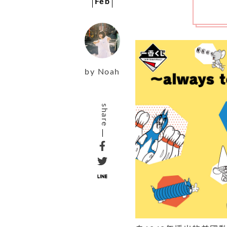
Feb
by
Noah
share