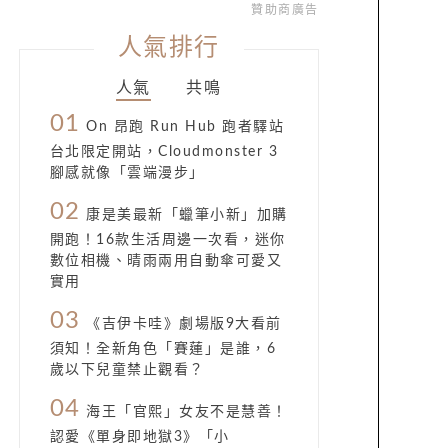
贊助商廣告
人氣排行
人氣
共鳴
01
On 昂跑 Run Hub 跑者驛站
台北限定開站，Cloudmonster 3
腳感就像「雲端漫步」
02
康是美最新「蠟筆小新」加購
開跑！16款生活周邊一次看，迷你
數位相機、晴雨兩用自動傘可愛又
實用
03
《吉伊卡哇》劇場版9大看前
須知！全新角色「賽蓮」是誰，6
歲以下兒童禁止觀看？
04
海王「官熙」女友不是慧善！
認愛《單身即地獄3》「小