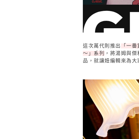
這次萬代則推出
「一番賞 
～」系列
，將湯姆與傑
品，就讓妞編輯來為大