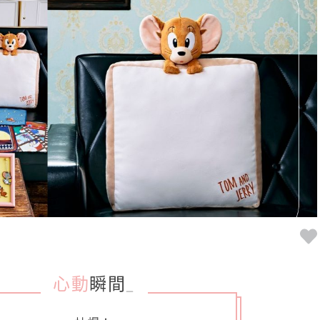
心動
瞬間
_