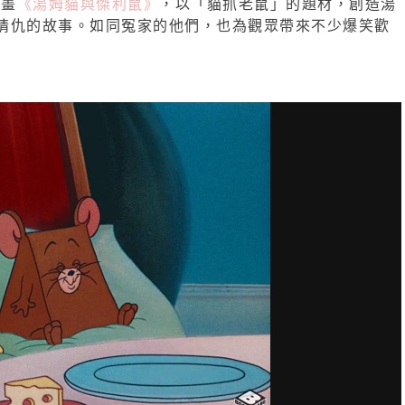
動畫
《湯姆貓與傑利鼠》
，以「貓抓老鼠」的題材，創造湯
情仇的故事。如同冤家的他們，也為觀眾帶來不少爆笑歡