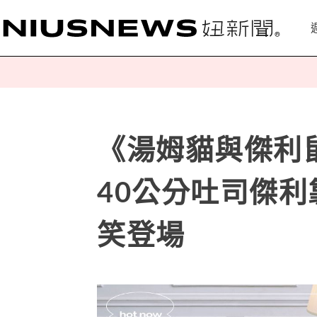
《湯姆貓與傑利
40公分吐司傑
笑登場