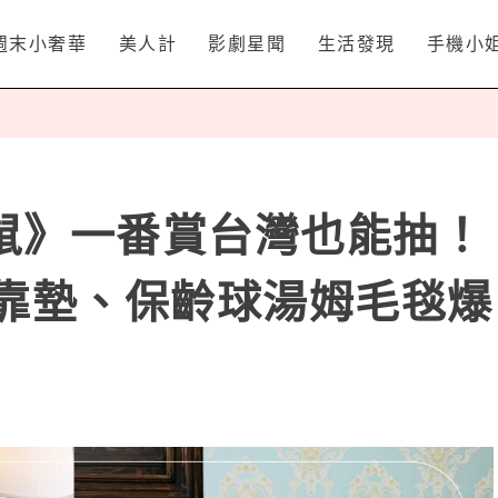
週末小奢華
美人計
影劇星聞
生活發現
手機小
鼠》一番賞台灣也能抽！
利靠墊、保齡球湯姆毛毯爆