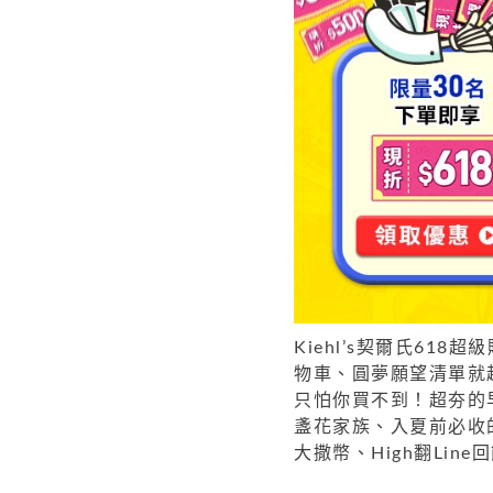
Kiehl’s契爾氏6
物車、圓夢願望清單就
只怕你買不到！超夯的
盞花家族、入夏前必收
大撒幣、High翻Lin