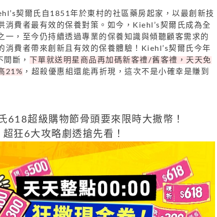
ehl’s契爾氏自1851年於東村的社區藥房起家，以最創新技
消費者最有效的保養對策。如今，Kiehl’s契爾氏成為全
之一，至今仍持續透過專業的保養知識與傾聽顧客需求的
消費者帶來創新且有效的保養體驗！Kiehl’s契爾氏今年
不間斷，
下單就送明星商品再加碼新客禮/舊客禮，天天免
高21%
，超殺優惠組還能再折現，這次不是小確幸是賺到
s契爾氏618超級購物節骨頭要來限時大撒幣！
超狂6大攻略劇透搶先看！