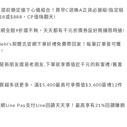
,提前鎖定搶下心儀組合！買早C送晚A正貨必搶組!指定組
8或$888，CP值嗨翻天!
爾氏官網全館9折還不夠，天天都有千元折價券設好鬧鐘限時搶!
iehl’s契爾氏官網下單好禮免費帶回家！每筆訂單皆可獲
!
是新朋友還是老朋友,下單就享價值近千元的新客禮/舊客
越多送更多，滿$5,400最高可享價值$3,600豪禮12件
氏官網Line Pay支付Line回饋天天享！最高享有21%回饋賺飽