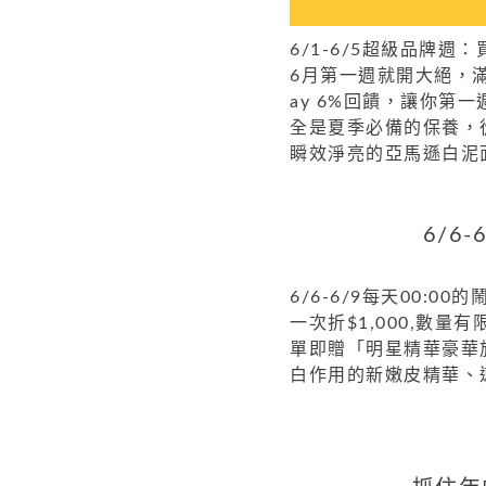
6/1-6/5超級品牌週
6月第一週就開大絕，滿$
ay 6%回饋，讓你第
全是夏季必備的保養，
瞬效淨亮的亞馬遜白泥
6/6
6/6-6/9每天00:0
一次折$1,000,數量
單即贈「明星精華豪華
白作用的新嫩皮精華、