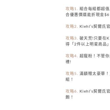
攻略1.
組合每組都超值
合優惠價還能折現金$61
攻略2.
Kiehl’s契
攻略3.
破天荒!只要在K
得「2件以上明星商品」
攻略4.
超寵粉！不管你
禮!
攻略5.
滿額贈太豪華！買
組！
攻略6.
Kiehl’s契爾
飽！