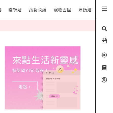
姐
愛玩妞
蔬食永續
寵物圈圈
媽媽妞
來點生活新靈感
妞新聞YT訂起來！
走起 >