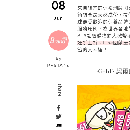
08
來自紐約的保養潮牌Ki
術結合最天然成份，提供
Jun
球最受歡迎的保養品牌
服務原則，為世界各地的
618超級購物節大撒幣
運折上折、Line回饋最
飽的大幸運！
by
PRSTANd
Kiehl’
share