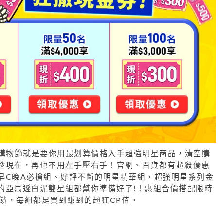
18超級購物節就是要你用最划算價格入手超強明星商品，清空購
趁現在，再也不用左手壓右手！官網、百貨都有超殺優惠
早C晚A必搶組、好評不斷的明星精華組，超強明星系列金
的亞馬遜白泥雙星組都幫你準備好了!！惠組合價搭配限時
e回饋，每組都是買到賺到的超狂CP值。