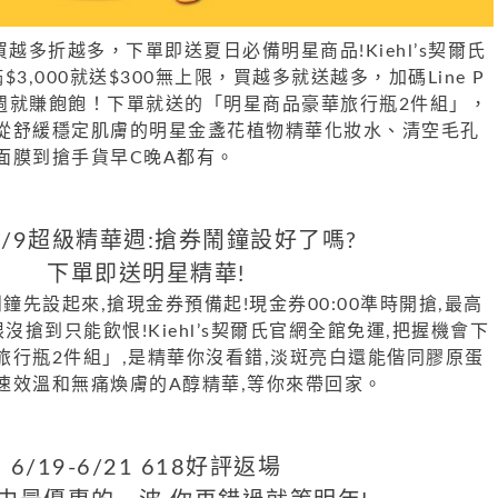
：買越多折越多，下單即送夏日必備明星商品!Kiehl’s契爾氏
3,000就送$300無上限，買越多就送越多，加碼Line P
一週就賺飽飽！下單就送的「明星商品豪華旅行瓶2件組」，
從舒緩穩定肌膚的明星金盞花植物精華化妝水、清空毛孔
面膜到搶手貨早C晚A都有。
-6/9超級精華週:搶券鬧鐘設好了嗎?
下單即送明星精華!
0的鬧鐘先設起來,搶現金券預備起!現金券00:00準時開搶,最高
有限沒搶到只能飲恨!Kiehl’s契爾氏官網全館免運,把握機會下
旅行瓶2件組」,是精華你沒看錯,淡斑亮白還能偕同膠原蛋
速效溫和無痛煥膚的A醇精華,等你來帶回家。
6/19-6/21 618好評返場