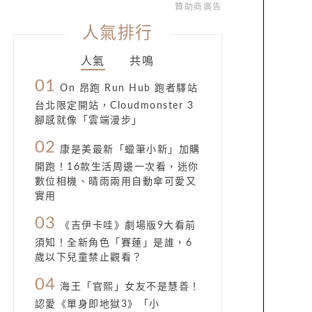
贊助商廣告
人氣排行
人氣
共鳴
01
On 昂跑 Run Hub 跑者驛站
台北限定開站，Cloudmonster 3
腳感就像「雲端漫步」
02
康是美最新「蠟筆小新」加購
開跑！16款生活周邊一次看，迷你
數位相機、晴雨兩用自動傘可愛又
實用
03
《吉伊卡哇》劇場版9大看前
須知！全新角色「賽蓮」是誰，6
歲以下兒童禁止觀看？
04
海王「官熙」女友不是慧善！
認愛《單身即地獄3》「小