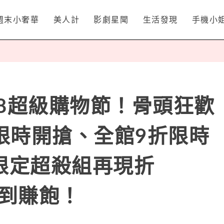
週末小奢華
美人計
影劇星聞
生活發現
手機小
氏618超級購物節！骨頭狂歡
限時開搶、全館9折限時
8限定超殺組再現折
買到賺飽！