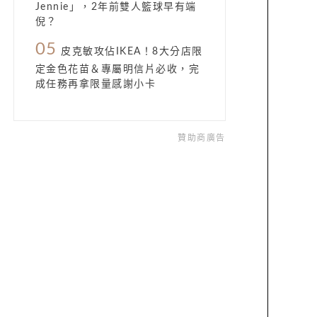
Jennie」，2年前雙人籃球早有端
倪？
05
皮克敏攻佔IKEA！8大分店限
定金色花苗＆專屬明信片必收，完
成任務再拿限量感謝小卡
贊助商廣告