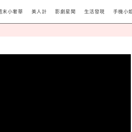
週末小奢華
美人計
影劇星聞
生活發現
手機小