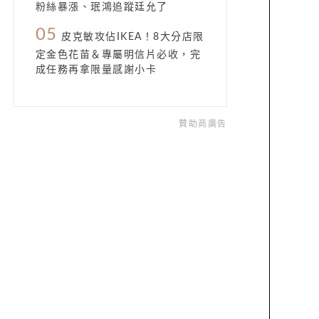
粉絲暴漲、珉鴻追蹤廷允了
05
皮克敏攻佔IKEA！8大分店限
定金色花苗＆專屬明信片必收，完
成任務再拿限量感謝小卡
贊助商廣告