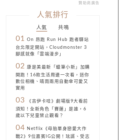
贊助商廣告
人氣排行
人氣
共鳴
01
On 昂跑 Run Hub 跑者驛站
台北限定開站，Cloudmonster 3
腳感就像「雲端漫步」
02
康是美最新「蠟筆小新」加購
開跑！16款生活周邊一次看，迷你
數位相機、晴雨兩用自動傘可愛又
實用
03
《吉伊卡哇》劇場版9大看前
須知！全新角色「賽蓮」是誰，6
歲以下兒童禁止觀看？
04
Netflix《母胎單身戀愛大作
戰2》9位嘉賓IG公開！玹諝、受志