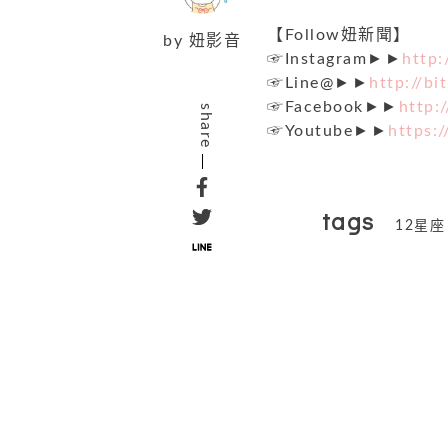
【Follow妞新聞】
by
妞影音
☞Instagram►►
http:
☞Line@►►
http://bi
☞Facebook►►
http:
share
☞Youtube►►
https:/
tags
12星座