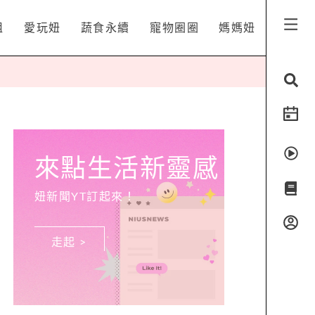
姐
愛玩妞
蔬食永續
寵物圈圈
媽媽妞
來點生活新靈感
妞新聞YT訂起來！
走起 >