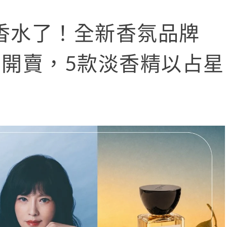
香水了！全新香氛品牌
撩撩」開賣，5款淡香精以占星