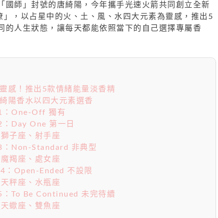
「國師」封號的唐綺陽，今年攜手光速火箭共同創立全新
áo撩撩」，以占星中的火、土、風、水四大元素為靈感，推出5
同的人生狀態，讓每天都能依照當下的自己選擇專屬香
為靈感！推出5款情緒能量淡香精
唐綺陽香水以四大元素選香
1：One-Off 獨有
水2：Day One 第一日
、獅子座、射手座
3：Non-Standard 非典型
、魔羯座、處女座
水4：Open-Ended 不設限
、天秤座、水瓶座
5：To Be Continued 未完待續
、天蠍座、雙魚座