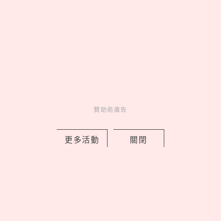
疊一件背心只要290！「3大甜甜價疊穿
神器」品牌推薦，Giselle愛牌也能挖到
贊助商廣告
寶
by 喬
更多活動
關閉
Fashion
穿搭
1 days ago