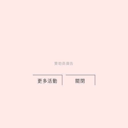
by copi
Charming
美人計
1 hours ago
贊助商廣告
更多活動
關閉
2026藏壽司人氣排行TOP10！神級副餐
茶碗蒸奪冠、鮪魚壽司擠進前三名
by Noah
Fun
吃喝玩樂
2 hours ago