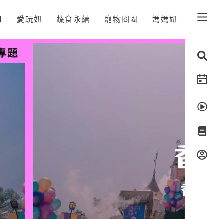
姐
愛玩妞
蔬食永續
寵物圈圈
媽媽妞