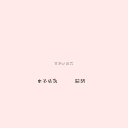
2026文博會10大必買IP推薦！WASABI
未來版盲盒、變種吉娃娃聯名《海綿寶
寶》，屎蛋唐尼荷包失守
贊助商廣告
by copi
Events
展演活動
9 hours ago
更多活動
關閉