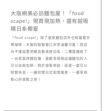
大阪網美必訪麵包屋！「food
scape!」現買現加熱，還有超吸
睛日系櫥窗
「food scape!」除了是家麵包店外也有販賣外
帶咖啡，木製的點餐窗口非常溫馨可愛！而店
內不僅設置吧檯及餐桌座位區，二樓還擺放了
一台蒸氣烤麵包機，喜歡享用剛出爐麵包的人
可以自助加熱。對於旅客來說，這是一處可以
短暫休息，一邊欣賞日式街頭風景，一邊享用
點心的放鬆之地！