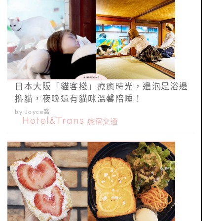
日本大阪「貓客棧」療癒時光，邊泡足浴邊
擼貓，夜晚還有貓咪溫馨陪睡！
by Joyce喬
Hotel&Trans
旅宿交通