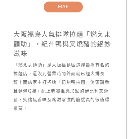
MAP
大阪福島人氣排隊拉麵「燃えよ
麵助」，紀州鴨與叉燒豬的絕妙
滋味
「燃えよ麵助」是大阪福島區這裡最為有名的
拉麵店，還沒到營業時間外面就已經大排長
龍！而店家主打招牌「紀州鴨拉麵」湯頭甜香
且麵條Q彈，配上老饕推薦加點的伊比利叉燒
豬，炙烤焦香味及喀滋喀滋的脆感真的很值得
推薦！