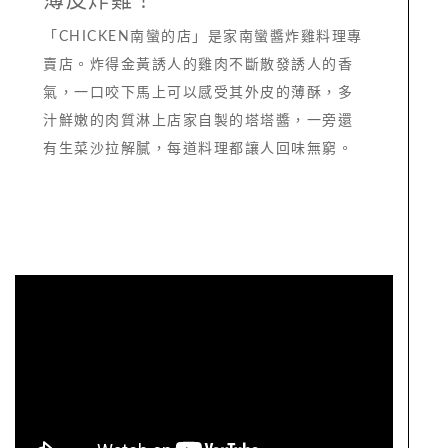
薄皮炸雞！
「CHICKEN南蠻的店」是家南蠻醬炸雞料理專
賣店。炸得金黃誘人的雞肉不斷散發誘人的香
氣，一口咬下馬上可以感受其外皮的薄酥，多
汁鮮嫩的肉質淋上店家自製的塔塔醬，一旁還
有生菜沙拉解膩，每道料理都讓人回味無窮。