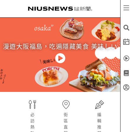
漫遊大阪福島，吃遍隱藏美食 美味しい
必
街
編
訪
區
輯
熱
直
推