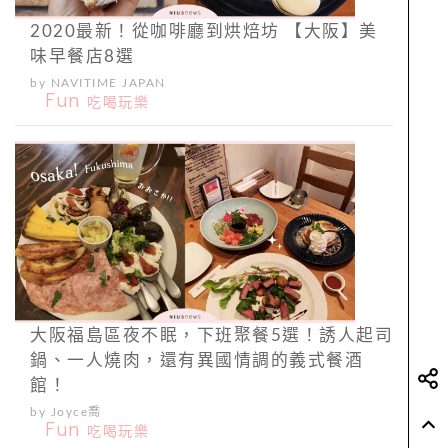
2020最新！從咖啡廳到烘焙坊 【大阪】美
味早餐店8選
by NAVITIME JAPAN
Fun
吃喝玩樂
大阪福島區夜不眠，下班聚餐5選！誘人起司
鍋、一人燒肉，還有異國情調的義式餐酒
館！
by Joyce喬
Fun
吃喝玩樂