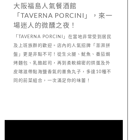
大阪福島人氣餐酒館
「TAVERNA PORCINI」，來一
場迷人的微醺之夜！
「TAVERNA PORCINI」在當地非常受到居民
及上班族群的歡迎。店內的人氣招牌「澎湃拼
盤」更是非點不可！從生火腿、魷魚、番茄焗
烤麵包、乳酪起司，再到柔軟綿密的烘蛋及外
皮喀滋帶點海鹽香氣的墨魚丸子，多達10種不
同的前菜組合，一次滿足你的味蕾！