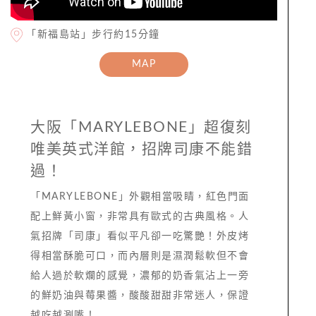
「新福島站」步行約15分鐘
MAP
大阪「MARYLEBONE」超復刻
唯美英式洋館，招牌司康不能錯
過！
「MARYLEBONE」外觀相當吸睛，紅色門面
配上鮮黃小窗，非常具有歐式的古典風格。人
氣招牌「司康」看似平凡卻一吃驚艷！外皮烤
得相當酥脆可口，而內層則是濕潤鬆軟但不會
給人過於軟爛的感覺，濃郁的奶香氣沾上一旁
的鮮奶油與莓果醬，酸酸甜甜非常迷人，保證
越吃越涮嘴！