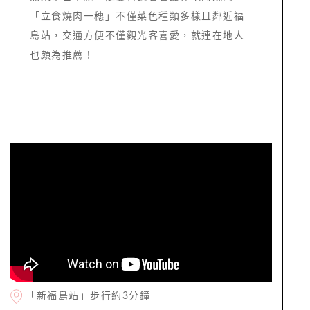
「立食燒肉一穗」不僅菜色種類多樣且鄰近福
島站，交通方便不僅觀光客喜愛，就連在地人
也頗為推薦！
「新福島站」步行約3分鐘