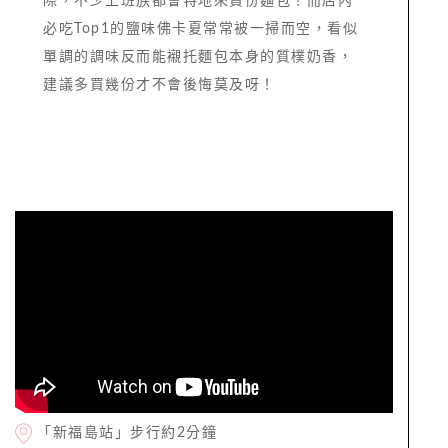
際，不少上班族都會特地來買份麵包！而店內
必吃Top1的鹽味佛卡夏常常被一掃而空，看似
單調的調味反而能襯托麵包本身的質樸奶香，
建議多買幾份才不會後悔莫及呀！
「新福島站」步行約2分鐘