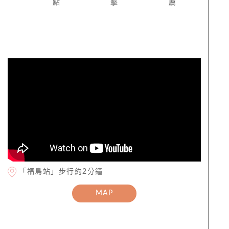
點
擊
薦
「福島站」步行約2分鐘
MAP