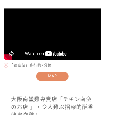
「福島站」步行約7分鐘
MAP
大阪南蠻雞專賣店「チキン南蛮
のお店 」，令人難以招架的酥香