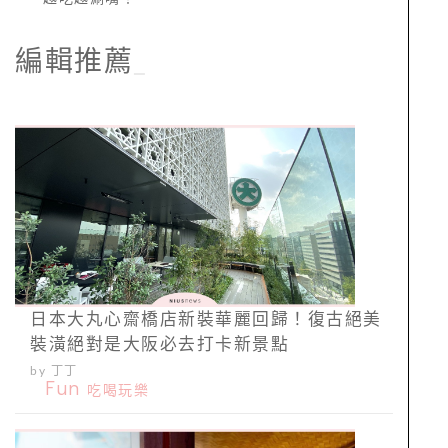
編輯推薦
_
日本大丸心齋橋店新裝華麗回歸！復古絕美
裝潢絕對是大阪必去打卡新景點
by 丁丁
Fun
吃喝玩樂