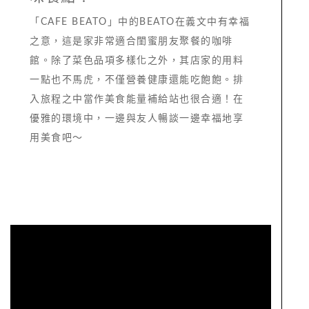
「CAFE BEATO」中的BEATO在義文中有幸福
之意，這是家非常適合閨蜜朋友聚餐的咖啡
館。除了菜色品項多樣化之外，其店家的用料
一點也不馬虎，不僅營養健康還能吃飽飽。排
入旅程之中當作美食能量補給站也很合適！在
優雅的環境中，一邊與友人暢談一邊幸福地享
用美食吧～