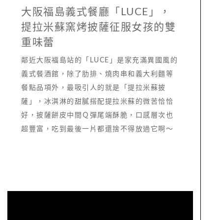
大阪福島義式餐廳「LUCE」，
提拉米蘇窯烤披薩征服女孩的雙
重味蕾
鄰近大阪福島站的「LUCE」是家充滿異國風的
義式餐酒館，除了肋排、燒肉串和義大利麵等
餐點品項外，最吸引人的就是「提拉米蘇披
薩」，冰淇淋的甜膩搭配提拉米蘇的微苦恰恰
好，披薩餅皮中間Ｑ彈尾端酥脆，口感層次也
超豐富，吃到最後一片都還捨不得放過它啊～