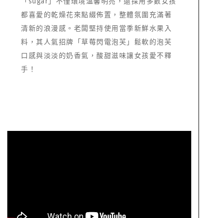
「sugar」不僅環境溫馨明亮，還採用多數女孩
都喜愛的乾燥花來點綴佈置，整體氛圍充滿著
清新的浪漫感。老闆堅持使用當季新鮮水果入
料，其人氣招牌「草莓閃電泡芙」鬆軟的泡芙
口感與淡淡的奶香氣，酸甜滋味讓女孩愛不釋
手！