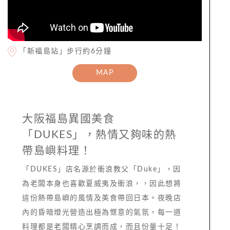
「新福島站」步行約6分鐘
MAP
大阪福島異國美食
「DUKES」，熱情又夠味的熱
帶島嶼料理！
「DUKES」店名源於衝浪教父「Duke」，因
為老闆本身也喜歡夏威夷及衝浪，，因此想將
這份熱帶島嶼的風情及美食帶回日本。夜晚店
內的昏暗燈光營造出極為愜意的氣氛，每一道
料理都是老闆精心烹調而成，而且份量十足！