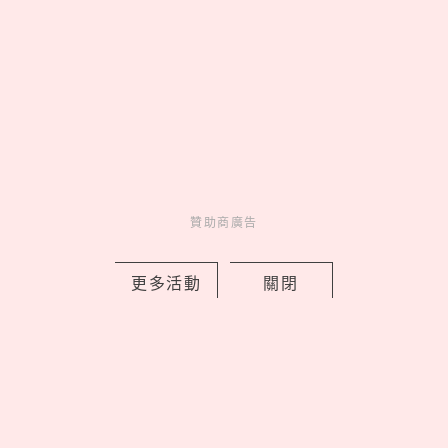
贊助商廣告
來點生活新靈感
妞新聞YT訂起來！
贊助商廣告
走起 >
更多活動
關閉
妞活動
_