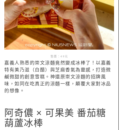
售價：49元
嘉義人熟悉的崇文涼麵竟然變成冰棒了！以嘉義
特有美乃滋（白醋）與芝麻香氣為靈感，打造微
鹹微甜的創意雪糕。神還原崇文涼麵的招牌風
味，如同在吃真正的涼麵一樣，顛覆大家對冰品
的想像。
阿奇儂 × 可果美 番茄糖
葫蘆冰棒