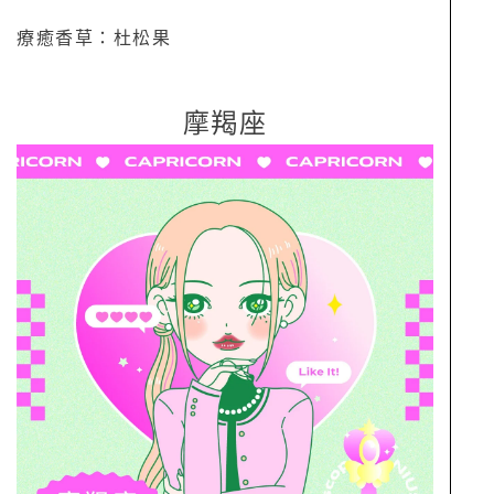
療癒香草：杜松果
摩羯座