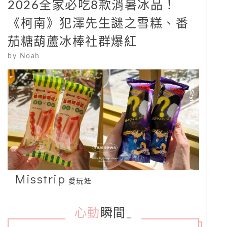
2026全家必吃8款消暑冰品！
《柯南》犯澤先生謎之雪糕、番
茄糖葫蘆冰棒社群爆紅
by
Noah
Misstrip
愛玩妞
心動
瞬間
_