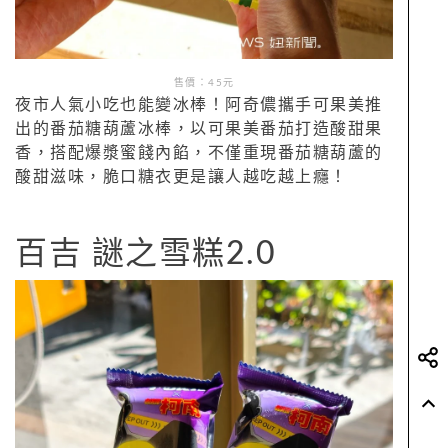
售價：45元
夜市人氣小吃也能變冰棒！阿奇儂攜手可果美推
出的番茄糖葫蘆冰棒，以可果美番茄打造酸甜果
香，搭配爆漿蜜餞內餡，不僅重現番茄糖葫蘆的
酸甜滋味，脆口糖衣更是讓人越吃越上癮！
百吉 謎之雪糕2.0