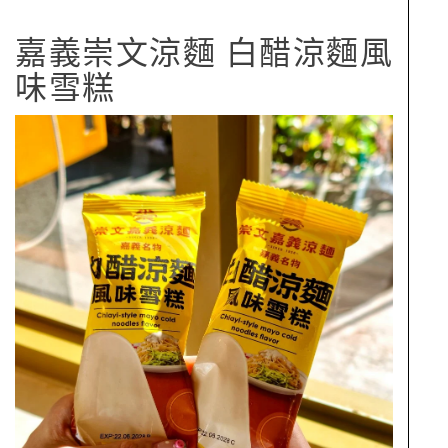
嘉義崇文涼麵 白醋涼麵風
味雪糕