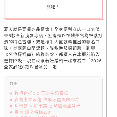
開吃！
夏天就是要靠冰品續命！全家便利商店一口氣帶
來8款全新消暑冰品，無論是以在地美食為靈感打
造的特色雪糕，或是攜手人氣飲料推出的聯名口
味，從嘉義白醋涼麵、酸甜番茄糖葫蘆，到與
《名偵探柯南》的聯名款，都讓人在冰櫃前陷入
選擇障礙。現在就跟著妞編輯一起來看看「2026
全家必吃8款消暑冰品」吧！
目錄
● 牧場直送4.0 玉米牛奶雪糕
● 嘉義崇文涼麵 白醋涼麵風味雪糕
● 阿奇儂 × 可果美 番茄糖葫蘆冰棒
● 百吉 謎之雪糕2.0