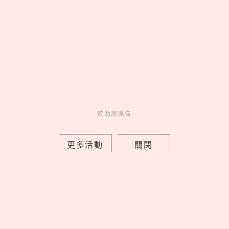
爆紅麵包品牌Moon Baking
Studio「微風廣場店開幕4大亮點」！
限定芒果塔、滿額送可麗露
贊助商廣告
by 喬
Fun
吃喝玩樂
14 hours ago
更多活動
關閉