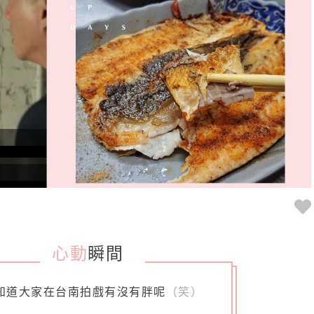
心動
瞬間
_
知道大家在台南拍戲有沒有胖呢
（笑）