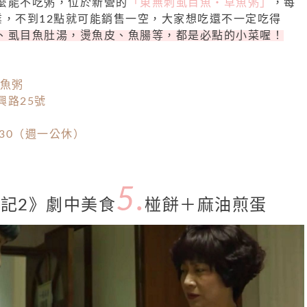
麼能不吃粥，位於新營的
「東無刺虱目魚・草魚粥」
，每
業，不到12點就可能銷售一空，大家想吃還不一定吃得
、虱目魚肚湯，燙魚皮、魚腸等，都是必點的小菜喔！
草魚粥
興路25號
:30（週一公休）
5.
記2》劇中美食
椪餅＋麻油煎蛋