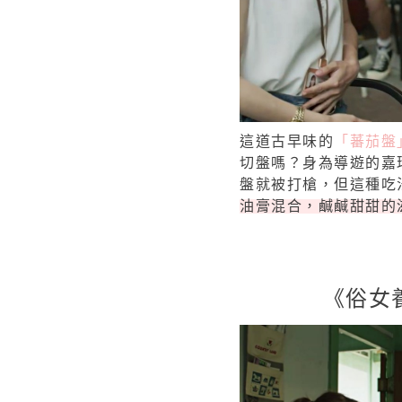
這道古早味的
「蕃茄盤
切盤嗎？身為導遊的嘉玲
盤就被打槍，但這種吃
油膏混合，鹹鹹甜甜的
《俗女