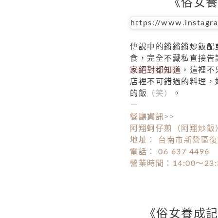
《俗女養
https://www.instagr
傳說中的鏘鏘鏘炒飯配
食，完全不藏私直接告
家絕對都知道
，這裡不
店裡不可錯過的料理，
的飯
（笑）
。
－
餐廳資訊>>
阿翔蚵仔煎（阿翔炒飯
地址： 台南市新營區復
電話： 06 637 4496
營業時間：14:00～23:
《俗女養成記