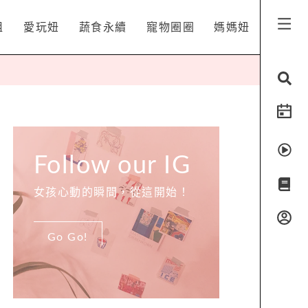
姐
愛玩妞
蔬食永續
寵物圈圈
媽媽妞
Follow our IG
女孩心動的瞬間，從這開始！
Go Go!