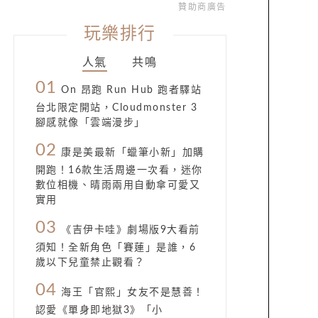
贊助商廣告
玩樂排行
人氣
共鳴
01
On 昂跑 Run Hub 跑者驛站
台北限定開站，Cloudmonster 3
腳感就像「雲端漫步」
02
康是美最新「蠟筆小新」加購
開跑！16款生活周邊一次看，迷你
數位相機、晴雨兩用自動傘可愛又
實用
03
《吉伊卡哇》劇場版9大看前
須知！全新角色「賽蓮」是誰，6
歲以下兒童禁止觀看？
04
海王「官熙」女友不是慧善！
認愛《單身即地獄3》「小