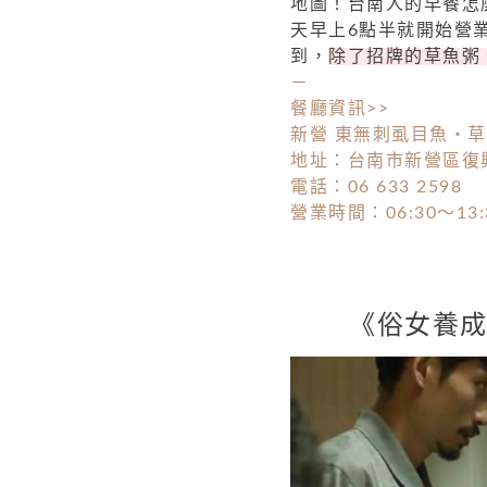
地圖！台南人的早餐怎
天早上6點半就開始營
到，
除了招牌的草魚粥
－
餐廳資訊>>
新營 東無刺虱目魚・
地址：台南市新營區復
電話：06 633 2598
營業時間：06:30～13
《俗女養成