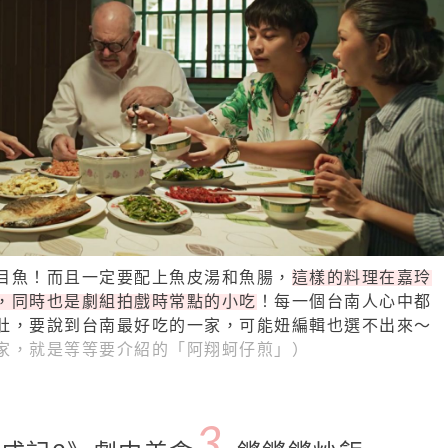
目魚！而且一定要配上魚皮湯和魚腸，
這樣的料理在嘉玲
，同時也是劇組拍戲時常點的小吃
！每一個台南人心中都
肚，要說到台南最好吃的一家，可能妞編輯也選不出來～
家，就是等等要介紹的「阿翔蚵仔煎」）
3.