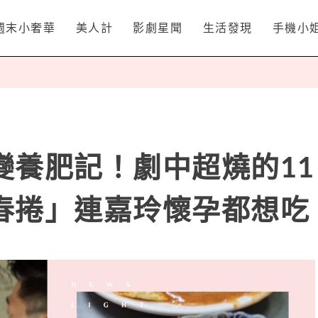
週末小奢華
美人計
影劇星聞
生活發現
手機小
變養肥記！劇中超燒的11
春捲」連嘉玲懷孕都想吃