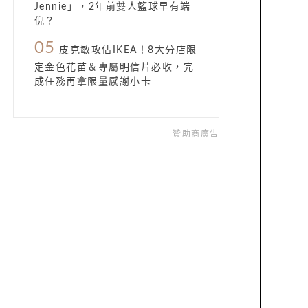
Jennie」，2年前雙人籃球早有端
倪？
05
皮克敏攻佔IKEA！8大分店限
定金色花苗＆專屬明信片必收，完
成任務再拿限量感謝小卡
贊助商廣告