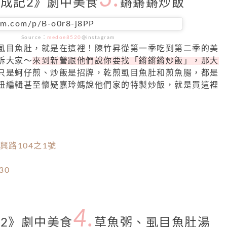
成記2》劇中美食
鏘鏘鏘炒飯
am.com/p/B-o0r8-j8PP
Source：
medoe8520
@instagram
虱目魚肚，就是在這裡！陳竹昇從第一季吃到第二季的美
訴大家～
來到新營跟他們說你要找「鏘鏘鏘炒飯」，那大
只是蚵仔煎、炒飯是招牌，乾煎虱目魚肚和煎魚腸，都是
妞編輯甚至懷疑嘉玲媽說他們家的特製炒飯，就是買這裡
）
興路104之1號
30
4.
2》劇中美食
草魚粥、虱目魚肚湯