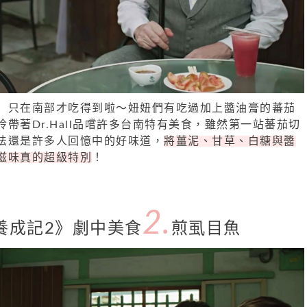
」
只在南部才吃得到啦～妞妞們有吃過加上醬油膏的蕃茄
帶著Dr.Hall品嚐許多台南特有美食，雖然第一站蕃茄切
法還是許多人回憶中的好味道，
將薑泥、甘草、白糖與醬
滋味真的超級特別
！
2.
養成記2》劇中美食
煎虱目魚