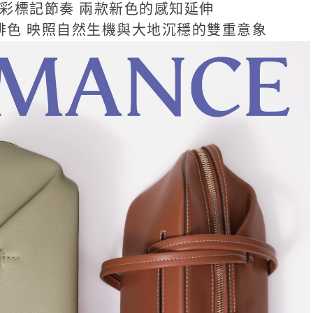
彩標記節奏 兩款新色的感知延伸
啡色 映照自然生機與大地沉穩的雙重意象