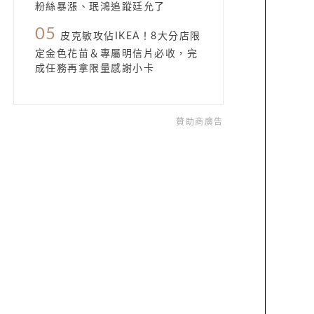
粉絲暴漲、珉鴻追蹤廷允了
05
皮克敏攻佔IKEA！8大分店限
定金色花苗＆專屬明信片必收，完
成任務再拿限量感謝小卡
贊助商廣告