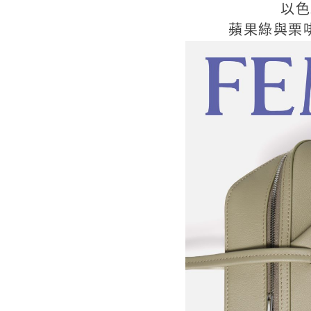
以色
蘋果綠與栗