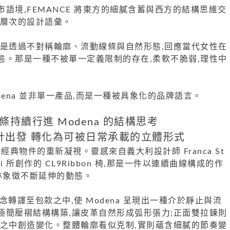
語境,FEMANCE 將東方的細膩含蓄與西方的結構思維交
富層次的設計語彙。
而是透過不對稱輪廓、流動線條與自然形態,回應當代女性在
態。那是一種不被單一定義限制的存在,柔軟不脆弱,理性中
dena 並非單一產品,而是一種被具象化的品牌語言。
條持續行進 Modena 的結構思考
計出發 轉化為可被日常承載的立體形式
自對經典物件的重新凝視。靈感來自義大利設計師 Franca St
onardi 所創作的 CL9Ribbon 椅,那是一件以連續曲線構成的作
亦象徵不斷延伸的動態。
概念轉譯至包款之中,使 Modena 呈現出一種介於靜止與流
極簡壓褶結構構築,讓皮革自然形成弧形張力;正面雙拉鍊則
序之中創造變化。整體輪廓看似克制,實則蘊含細膩的節奏變