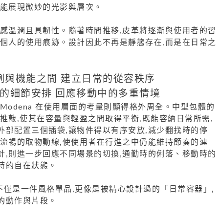
皆能展現微妙的光影與層次。
觸感溫潤且具韌性。隨著時間推移,皮革將逐漸與使用者的習
於個人的使用痕跡。設計因此不再是靜態存在,而是在日常之
例與機能之間 建立日常的從容秩序
的細節安排 回應移動中的多重情境
Modena 在使用層面的考量則顯得格外周全。中型包體的
推敲,使其在容量與輕盈之間取得平衡,既能容納日常所需,
外部配置三個插袋,讓物件得以有序安放,減少翻找時的停
更流暢的取物動線,使使用者在行進之中仍能維持節奏的連
計,則進一步回應不同場景的切換,通勤時的俐落、移動時的
時的自在狀態。
na 不僅是一件風格單品,更像是被精心設計過的「日常容器」,
的動作與片段。