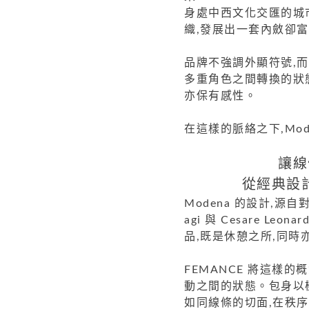
身處中西文化交匯的城市
織,發展出一套內斂卻
品牌不強調外顯符號,
多重角色之間轉換的狀
亦保有感性。
在這樣的脈絡之下,Mo
讓線
從經典設
Modena 的設計,源
agi 與 Cesare Le
品,既是休憩之所,同時
FEMANCE 將這樣的
動之間的狀態。包身以
如同線條的切面,在秩