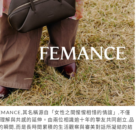
EMANCE,其名稱源自「女性之間惺惺相惜的情誼」,不僅
種理解與共感的延伸。由兩位相識逾十年的摯友共同創立,品
的瞬間,而是長時間累積的生活觀察與審美對話所凝結的結