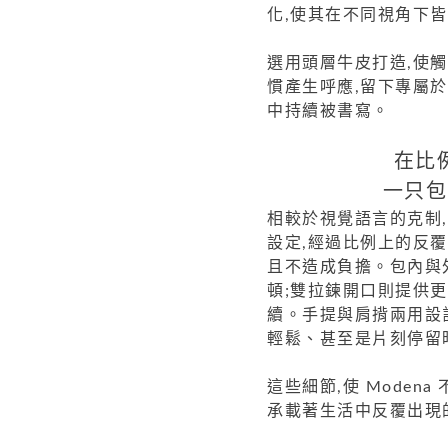
化,使其在不同視角下
選用頭層牛皮打造,使
慣產生呼應,留下專屬
中持續被書寫。
在比
一只包
相較於視覺語言的克制,
設定,經過比例上的反覆
且不造成負擔。包內與
頓;雙拉鍊開口則提供
續。手提與肩揹兩用設
輕鬆、甚至是片刻停留
這些細節,使 Mode
承載著生活中反覆出現