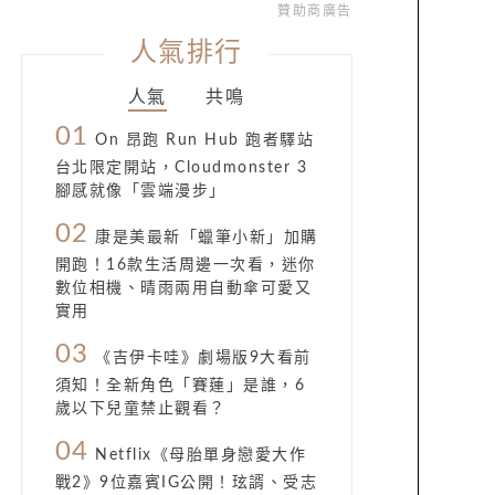
贊助商廣告
人氣排行
人氣
共鳴
01
On 昂跑 Run Hub 跑者驛站
台北限定開站，Cloudmonster 3
腳感就像「雲端漫步」
02
康是美最新「蠟筆小新」加購
開跑！16款生活周邊一次看，迷你
數位相機、晴雨兩用自動傘可愛又
實用
03
《吉伊卡哇》劇場版9大看前
須知！全新角色「賽蓮」是誰，6
歲以下兒童禁止觀看？
04
Netflix《母胎單身戀愛大作
戰2》9位嘉賓IG公開！玹諝、受志