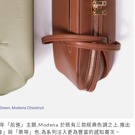
26 年「前進」主題,Modena 於既有三款經典色調之上,推出
綠」與「栗啡」色,為系列注入更為豐富的感知層次。