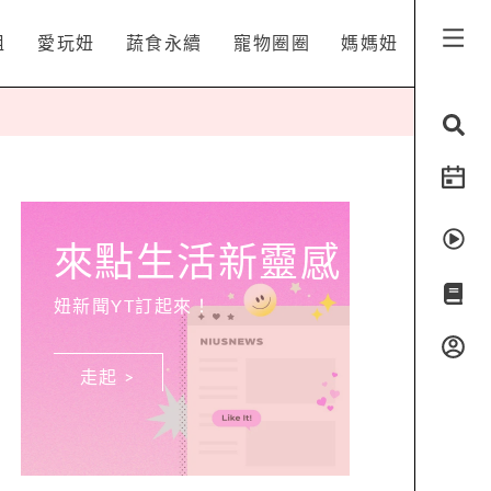
姐
愛玩妞
蔬食永續
寵物圈圈
媽媽妞
來點生活新靈感
妞新聞YT訂起來！
走起 >