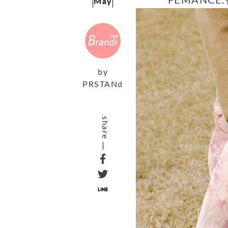
FEMANC
May
by
PRSTANd
share