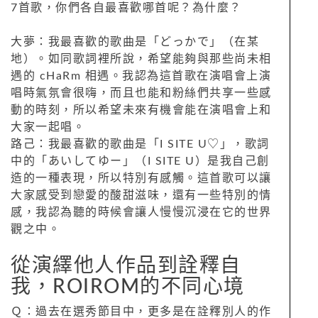
7首歌，你們各自最喜歡哪首呢？為什麼？
大夢：我最喜歡的歌曲是「どっかで」（在某
地）。如同歌詞裡所說，希望能夠與那些尚未相
遇的 cHaRm 相遇。我認為這首歌在演唱會上演
唱時氣氛會很嗨，而且也能和粉絲們共享一些感
動的時刻，所以希望未來有機會能在演唱會上和
大家一起唱。
路己：我最喜歡的歌曲是「I SITE U♡」，歌詞
中的「あいしてゆー」（I SITE U）是我自己創
造的一種表現，所以特別有感觸。這首歌可以讓
大家感受到戀愛的酸甜滋味，還有一些特別的情
感，我認為聽的時候會讓人慢慢沉浸在它的世界
觀之中。
從演繹他人作品到詮釋自
我，ROIROM的不同心境
Ｑ：過去在選秀節目中，更多是在詮釋別人的作