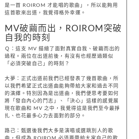
是一首 ROIROM 才能唱的歌曲」，所以能夠用
這首歌來出道，我覺得格外幸運。
MV破繭而出，ROIROM突破
自我的時刻
Ｑ：這支 MV 描繪了面對真實自我、破繭而出的
過程。兩位在出道前後，有沒有也經歷過類似
「必須突破自己」的時刻？
大夢：正式出道前我們已經發表了幾首歌曲，所
以我們希望正式出道曲能夠帶給大家和過去不同
的演繹。特別因為是出道曲，我們便思考要如何
將「發自內心的鬥志」、「決心」這樣的感覺展
現在歌曲和 MV 之中，我覺得這是我們至今最掙
扎、也花最多心力去面對的部分。
路己：甄選後我們大多是演唱或選跳別人的歌
曲，但成為 ROIROM 必須要帶給大家自己的歌