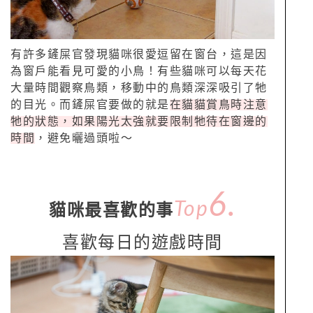
有許多鏟屎官發現貓咪很愛逗留在窗台，這是因
為窗戶能看見可愛的小鳥！有些貓咪可以每天花
大量時間觀察鳥類，移動中的鳥類深深吸引了牠
的目光。而鏟屎官要做的就是
在貓貓賞鳥時注意
牠的狀態，如果陽光太強就要限制牠待在窗邊的
時間
，避免曬過頭啦～
6.
Top
貓咪最喜歡的事
喜歡每日的遊戲時間