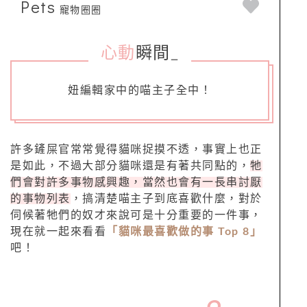
Pets
寵物圈圈
心動
瞬間
_
妞編輯家中的喵主子全中！
許多鏟屎官常常覺得貓咪捉摸不透，事實上也正
是如此，不過大部分貓咪還是有著共同點的，
牠
們會對許多事物感興趣，當然也會有一長串討厭
的事物列表
，搞清楚喵主子到底喜歡什麼，對於
伺候著牠們的奴才來說可是十分重要的一件事，
現在就一起來看看
「貓咪最喜歡做的事 Top 8」
吧！