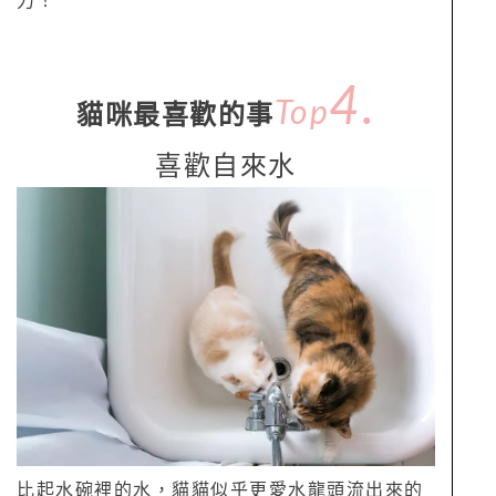
力！
4
.
Top
貓咪最喜歡的事
喜歡自來水
比起水碗裡的水，貓貓似乎更愛水龍頭流出來的