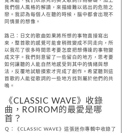
覺來聽，我們以原先的英文歌詞作為基礎，加上
我們個人風格的解讀，來描繪難以逃出的危險之
戀。我認為每個人在聽的時候，腦中都會出現不
同情景的想像。
路己：日文的歌曲如果將所想的事物直接寫出
來，整首歌的感覺可能會稍微變成不同走向，所
以我花了很多時間思考要怎麼把想傳達的事物變
成文字。我們刻意留了一些留白的地方，思考要
如何讓聽的人能自然地感受到其中的情緒與想
法，反覆地試驗摸索才完成了創作。希望聽到這
首歌的人能從歌詞的一些地方找到屬於他們的共
鳴。
《CLASSIC WAVE》收錄
曲，ROIROM的最愛是哪
首？
Ｑ：《CLASSIC WAVE》這張迷你專輯中收錄了