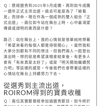
Ｑ：歷經選秀到2025年5月成團，再到如今成團
一週年正式主流出道。過去可能是為了「被看
見」而拼命，現在作為一個成熟的雙人組合「正
式出道」，兩位如今站在舞台上時，心中最渴望
傳遞或證明的東西是什麼？
路己：站在舞台上，我的心情就是很單純地想著
「希望來看的每個人都覺得很開心」。當然我和
大夢分別都有不同的想法，但我們兩人一起登台
演出時，想的就是希望演唱會結束後，有更多人
會有「有來真是太好了」或是「明天開始繼續努
力吧」等這樣的感受。今後我們也會帶著這樣的
心情站在舞台上持續努力下去。
從選秀到主流出道，
ROIROM得到的寶貴收穫
Ｑ：兩位其實都曾經參加過選秀節目，如今終於