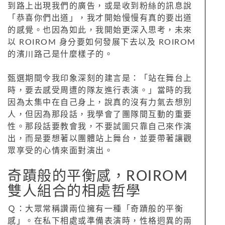
到路上出現我們的廣告，或是收到粉絲的訊息說
「恭喜你們出道」，我才開始慢慢有真的要出道
的感覺。也因為如此，我開始更深入思考，未來
以 ROIROM 身分要如何發展下去以及 ROIROM
的濱川路己是什麼樣子的。
甄選期間令我印象深刻的建言是：「站在舞台上
時，要去感受周遭的隊友進行表演。」當時的我
因為太集中在自己身上，說真的沒有力氣去想別
人，但因為那段話，我學會了團隊間互動的重要
性。那段話要教會我，不要試圖只靠自己來作演
出，而是要想著以團體站上舞台，並要帶著讓觀
眾享受的心情來面對演出。
奇蹟般的平衡感，ROIROM
雙人組合的相處哲學
Ｑ：大眾常稱讚兩位擁有一種「奇蹟般的平衡
感」。在私下相處或準備表演時，性格迥異的兩