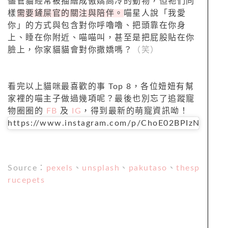
儘管貓經常被描繪成傲嬌高冷的動物，但牠們同
樣
需要鏟屎官的關注與陪伴。
喵星人說「我愛
你」的方式與包含對你呼嚕嚕、把頭靠在你身
上、睡在你附近、喵喵叫，甚至是把屁股貼在你
臉上，你家貓貓會對你撒嬌嗎？
（笑）
看完以上貓咪最喜歡的事 Top 8，各位妞妞有幫
家裡的喵主子做過幾項呢？最後也別忘了追蹤寵
物圈圈的
FB
及
IG
，得到最新的萌寵資訊呦！
https://www.instagram.com/p/ChoE02BPIzN
Source：
pexels
、
unsplash
、
pakutaso
、
thesp
rucepets