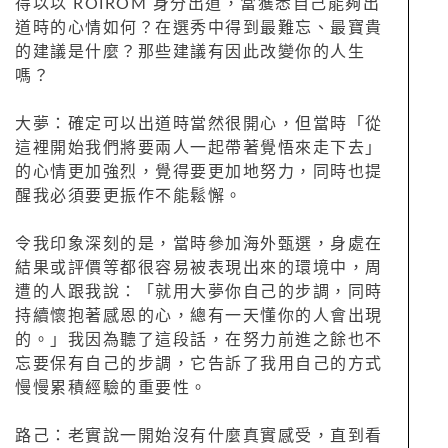
得以以 ROIROM 身分出道，當獲悉自己能夠出
道時的心情如何？在選秀中得到最難忘、最寶貴
的建議是什麼？那些建議有因此改變你的人生
嗎？
大夢：確定可以出道時當然很開心，但當時「從
這裡開始我們將要兩人一起帶著覺悟來走下去」
的心情更加強烈，覺得要更加地努力，同時也提
醒我必須要更振作不能鬆懈。
令我印象深刻的是，當時參加海外甄選，身處在
結果或評價等都很容易被表現出來的環境中，周
遭的人跟我說：「就用大夢你自己的步調，同時
持續懷抱著感恩的心，總有一天懂你的人會出現
的。」我因為聽了這段話，在努力前進之餘也不
忘要保有自己的步調，它告訴了我用自己的方式
慢慢累積經驗的重要性。
路己：老實說一開始沒有什麼真實感受，直到看