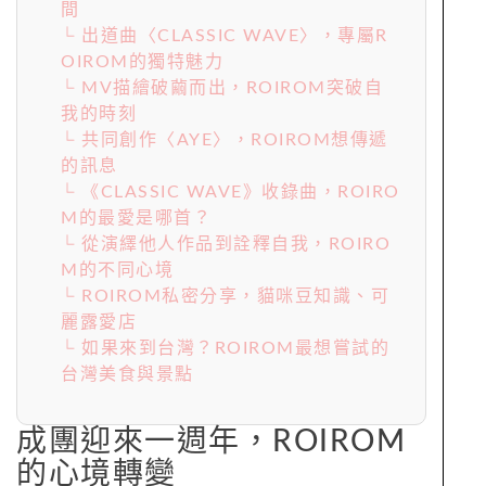
間
└ 出道曲〈CLASSIC WAVE〉，專屬R
OIROM的獨特魅力
└ MV描繪破繭而出，ROIROM突破自
我的時刻
└ 共同創作〈AYE〉，ROIROM想傳遞
的訊息
└ 《CLASSIC WAVE》收錄曲，ROIRO
M的最愛是哪首？
└ 從演繹他人作品到詮釋自我，ROIRO
M的不同心境
└ ROIROM私密分享，貓咪豆知識、可
麗露愛店
└ 如果來到台灣？ROIROM最想嘗試的
台灣美食與景點
成團迎來一週年，ROIROM
的心境轉變