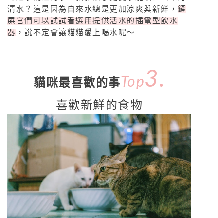
清水？這是因為自來水總是更加涼爽與新鮮，
鏟
屎官們可以試試看選用提供活水的插電型飲水
器
，說不定會讓貓貓愛上喝水呢～
3
.
Top
貓咪最喜歡的事
喜歡新鮮的食物