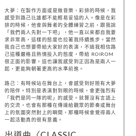
大夢：在製作方面或是做音樂、彩排的時候，我
感受到路己比誰都不能輕易妥協的人。像是在彩
排的時候，他會與舞者的全體練習之前，跟我說
「我們兩人先對一下吧」，他一直以來都自我要
求非常高，這樣的態度也拉著我持續進步。當然
我自己也想要帶給大家好的表演，不過我相信路
己這種嚴格且熱情投入的態度，帶給 ROIROM
很正面的影響，這也讓我感受到正因為是兩人一
起，更能夠朝著更高的水準前進。
路己：有時候站在舞台上，會感受到好險有大夢
的陪伴。特別是表演對到眼的時候，會更強烈有
「我們是同一隊的呢」的感受。就算沒有言語上
的交流，也會有那種在傳達給觀眾的節奏或舞台
上的氛圍突然對上的瞬間，那種時候會覺得兩人
一起活動真的很有意義。
出道曲〈CLASSIC