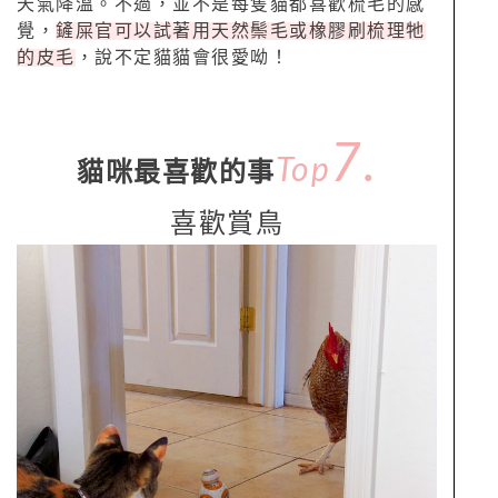
天氣降溫。不過，並不是每隻貓都喜歡梳毛的感
覺，
鏟屎官可以試著用天然鬃毛或橡膠刷梳理牠
的皮毛
，說不定貓貓會很愛呦！
7.
Top
貓咪最喜歡的事
喜歡賞鳥