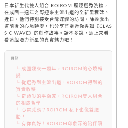
日本新生代雙人組合 ROIROM 歷經選秀洗禮，
在成團一週年之際迎來主流出道的全新里程碑。
近日，他們特別接受台灣媒體的訪問，除透露出
道前後的心境轉變，也分享首張迷你專輯《CLAS
SIC WAVE》的創作故事。話不多說，馬上來看
看這組潛力新星的真實魅力吧！
目錄
└ 成團迎來一週年，ROIROM的心境轉
變
└ 從選秀到主流出道，ROIROM得到的
寶貴收穫
└ 奇蹟般的平衡感，ROIROM雙人組合
的相處哲學
└ 心電感應？ROIROM 私下也像雙胞
胎！
└ 有你真好！ROIROM印象深的陪伴瞬