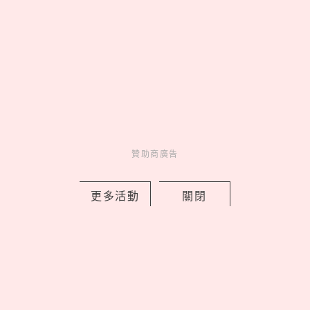
TWICE Mina名井南首次個人來台！最
想喝珍奶、吃地瓜球，10分鐘「ME
TIME」維持好狀態，飛機保養神隊友曝
光
贊助商廣告
by copi
Charming
美人計
22 hours ago
更多活動
關閉