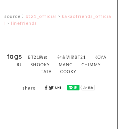
source：
bt21_official
、
kakaofriends_officia
l
、
linefriends
tags
BT21防疫
宇宙明星BT21
KOYA
RJ
SHOOKY
MANG
CHIMMY
TATA
COOKY
share