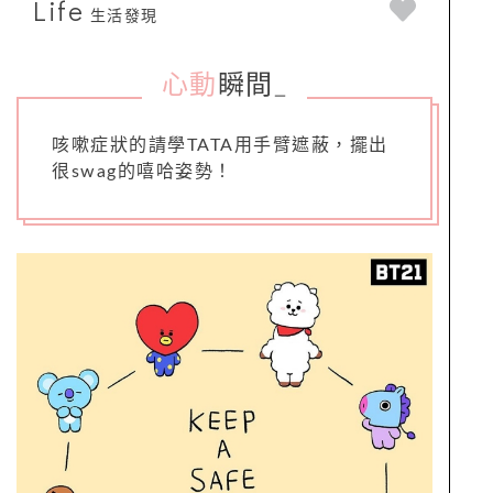
Life
生活發現
心動
瞬間
_
咳嗽症狀的請學TATA用手臂遮蔽，擺出
很swag的嘻哈姿勢！