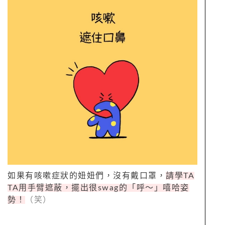
如果有咳嗽症狀的妞妞們，沒有戴口罩，
請學TA
TA用手臂遮蔽，擺出很swag的「呼～」嘻哈姿
勢！
（笑）