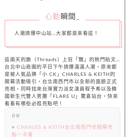
心動
瞬間
_
人潮擠爆中山站…大家都是來看這！
這兩天的脆（Threads）上狂「飄」的熱門貼文…
台北中山商圈的平日下午擠爆滿滿人潮，原來都
是被人氣品牌「小 CK」CHARLES & KEITH的
開幕活動吸引，台北南西門市以全新的面貌正式
亮相，同時找來台灣實力派女演員程予希以及韓
國新生代雙人男團「FLARE U」驚喜站台，快來
看看有哪些必逛亮點吧！
目錄
● CHARLES & KEITH台北南西門市開幕亮
點一次看