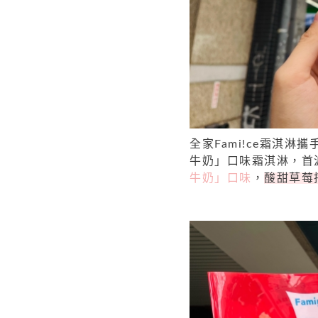
全家Fami!ce霜淇淋
牛奶」口味霜淇淋，首
牛奶」口味
，
酸甜草莓