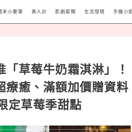
週末小奢華
美人計
影劇星聞
生活發現
手機小
推「草莓牛奶霜淇淋」！
超療癒、滿額加價贈資料
款限定草莓季甜點