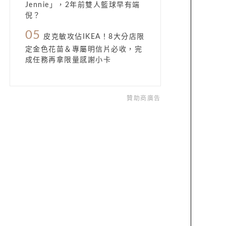
Jennie」，2年前雙人籃球早有端
倪？
05
皮克敏攻佔IKEA！8大分店限
定金色花苗＆專屬明信片必收，完
成任務再拿限量感謝小卡
贊助商廣告