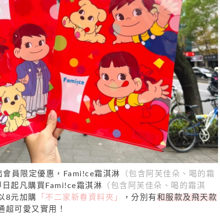
會員限定優惠，Fami!ce霜淇淋
（包含阿芙佳朵、喝的霜
日起凡購買Fami!ce霜淇淋
（包含阿芙佳朵、喝的霜淇
以8元加購
「不二家新春資料夾」
，分別有
和服款及飛天款
通超可愛又實用！