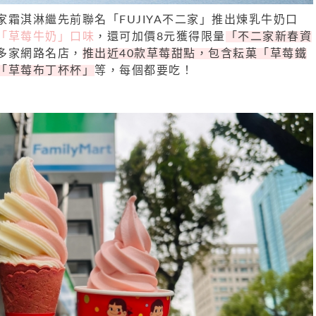
霜淇淋繼先前聯名「FUJIYA不二家」推出煉乳牛奶口
「草莓牛奶」口味
，還可加價8元獲得限量
「不二家新春資
多家網路名店，
推出近40款草莓甜點，包含耘菓「草莓鐵
「草莓布丁杯杯」
等，每個都要吃！