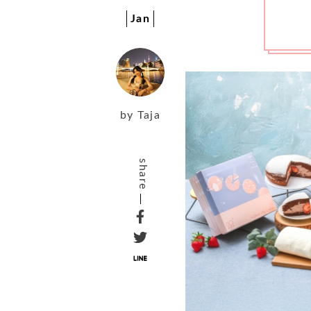
Jan
by
Taja
share