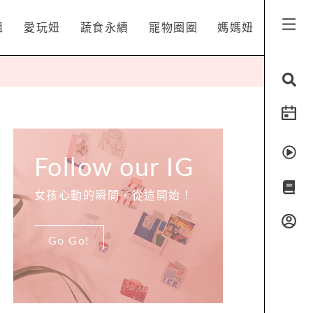
姐
愛玩妞
蔬食永續
寵物圈圈
媽媽妞
Follow our IG
女孩心動的瞬間，從這開始！
Go Go!