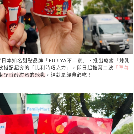
攜手日本知名甜點品牌「FUJIYA不二家」，推出療癒「煉乳
波搭配超夯的「比利時巧克力」，即日起推第二波
「草莓
搭配香醇甜蜜的煉乳
，絕對是經典必吃！