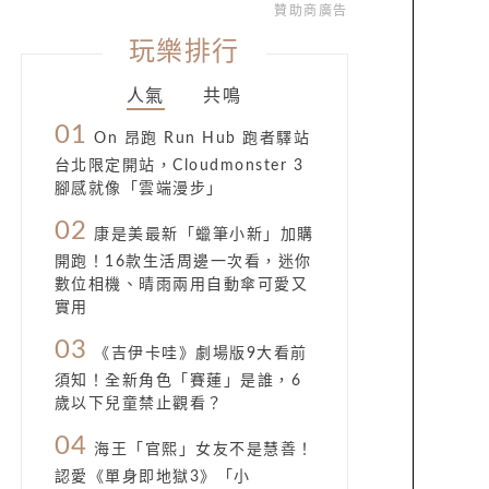
贊助商廣告
玩樂排行
人氣
共鳴
01
On 昂跑 Run Hub 跑者驛站
台北限定開站，Cloudmonster 3
腳感就像「雲端漫步」
02
康是美最新「蠟筆小新」加購
開跑！16款生活周邊一次看，迷你
數位相機、晴雨兩用自動傘可愛又
實用
03
《吉伊卡哇》劇場版9大看前
須知！全新角色「賽蓮」是誰，6
歲以下兒童禁止觀看？
04
海王「官熙」女友不是慧善！
認愛《單身即地獄3》「小