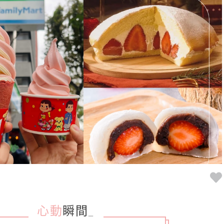
心動
瞬間
_