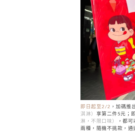
即日起至2/2
，加碼推出
淇淋）
享第二件5元；即
淋，不限口味）
，都可
兩種，隨機不挑款，通