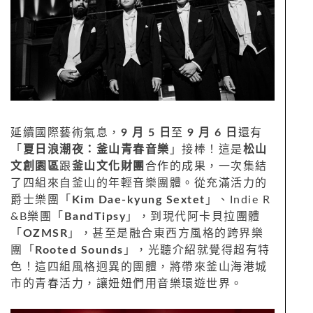
延續國際藝術氣息，
9 月 5 日
至
9 月 6 日
還有
「
夏日浪潮夜：釜山青春音樂
」接棒！這是
松山
文創園區
跟
釜山文化財團
合作的成果，一次集結
了四組來自釜山的年輕音樂團體。從充滿活力的
爵士樂團「
Kim Dae-kyung Sextet
」、Indie R
&B樂團「
BandTipsy
」，到現代阿卡貝拉團體
「
OZMSR
」，甚至是融合東西方風格的跨界樂
團「
Rooted Sounds
」，光聽介紹就覺得超有特
色！這四組風格迥異的團體，將帶來釜山海港城
市的青春活力，讓妞妞們用音樂環遊世界。