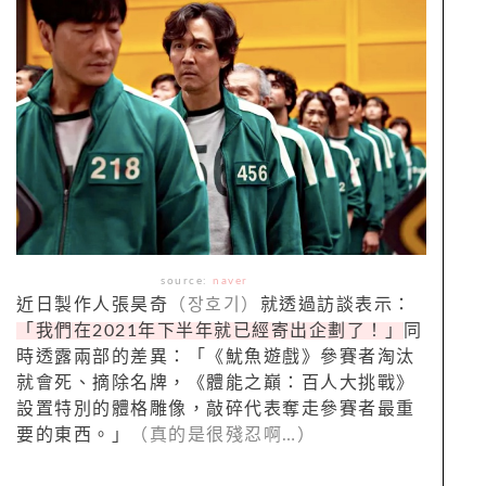
source:
naver
近日製作人張昊奇
（장호기）
就透過訪談表示：
「我們在2021年下半年就已經寄出企劃了！」
同
時透露兩部的差異：「《魷魚遊戲》參賽者淘汰
就會死、摘除名牌，《體能之巔：百人大挑戰》
設置特別的體格雕像，敲碎代表奪走參賽者最重
要的東西。」
（真的是很殘忍啊…）