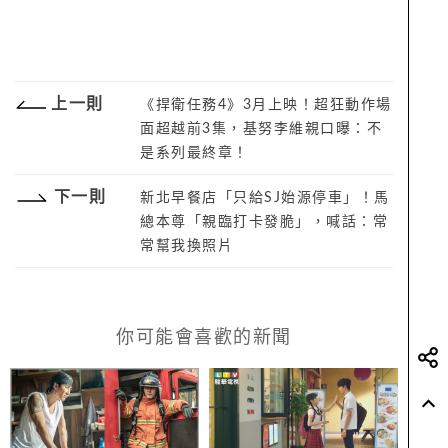
上一則
《捍衛任務4》3月上映！超狂動作場
面超越前3集，基努李維親口曝：不
是系列最終章！
下一則
新北早餐店「只給SJ始源停車」！馬
總本尊「親臨打卡發脆」，喊話：常
常幫我換照片
你可能會喜歡的新聞