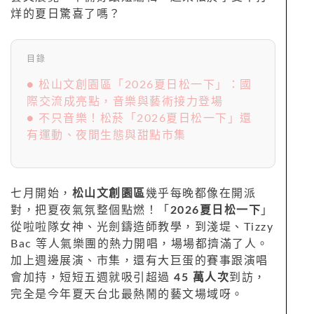
烊的夏日驚喜了嗎？
目錄
● 松山文創園區「2026夏日松一下」：國
際交流成亮點，音樂與藝術接力登場
● 不只音樂！松菸「2026夏日松一下」還
有運動、夜間生態與甜點市集
七月開始，
松山文創園區
幾乎每晚都像在開派
對，把夏夜氣氛整個點燃！「
2026夏日松一下
」
從啦啦隊女神、光劍鑄造師教學，到淺堤、Tizzy
Bac 等人氣樂團的熱力開唱，場場都擠滿了人。
加上週邊展演、市集，還有大巨蛋的賽事跟演唱
會加持，短短五週就吸引超過
45 萬人次
到訪，
完全是今年夏天台北最熱鬧的藝文場域呀。