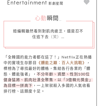
Entertainment
影劇星聞
心動
瞬間
_
妞編輯雖然看到對肌肉疲乏，還是忍不
住追下去
（笑）
…
「全韓國的能力者都在這了！」Netflix正在熱播
中的實境生存節目
《體能之巔：百人大挑戰》
，
標榜為了尋找最好的體格，集結各行各業的「體
態、體能強者」，
不分年齡、資歷、性別100位
健身猛將、肌肉壯漢全聚集，以「3億韓元獎金」
為目標一拼高下
，一上架就殺入多國的人氣收看
排行榜、話題度十足。