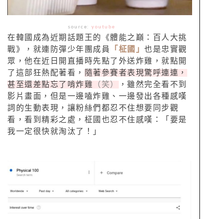
source:
youtube
在韓國成為近期話題王的《體能之巔：百人大挑
戰》，就連防彈少年團成員
「柾國」
也是忠實觀
眾，他在近日開直播時先點了外送炸雞，就點開
了這部狂熱配著看，
隨著參賽者表現驚呼連連，
甚至還差點忘了啃炸雞
（笑）
，雖然完全看不到
影片畫面，但是一邊嗑炸雞、一邊發出各種感嘆
詞的生動表現，讓粉絲們都忍不住想要同步觀
看，看到精彩之處，柾國也忍不住感嘆：「要是
我一定很快就淘汰了！」