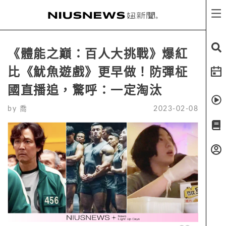
《體能之巔：百人大挑戰》爆紅
比《魷魚遊戲》更早做！防彈柾
國直播追，驚呼：一定淘汰
by
喬
2023-02-08