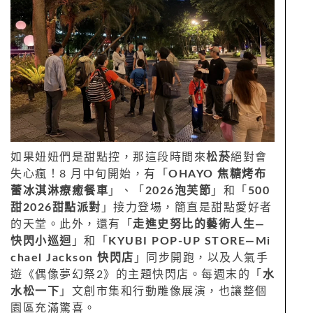
如果妞妞們是甜點控，那這段時間來
松菸
絕對會
失心瘋！8 月中旬開始，有「
OHAYO 焦糖烤布
蕾冰淇淋療癒餐車
」、「
2026泡芙節
」和「
500
甜2026甜點派對
」接力登場，簡直是甜點愛好者
的天堂。此外，還有「
走進史努比的藝術人生—
快閃小巡迴
」和「
KYUBI POP-UP STORE—Mi
chael Jackson 快閃店
」同步開跑，以及人氣手
遊《偶像夢幻祭2》的主題快閃店。每週末的「
水
水松一下
」文創市集和行動雕像展演，也讓整個
園區充滿驚喜。