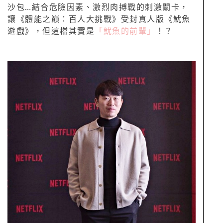
沙包…結合危險因素、激烈肉搏戰的刺激關卡，
讓《體能之巔：百人大挑戰》受封真人版《魷魚
遊戲》，但這檔其實是
「魷魚的前輩」
！？