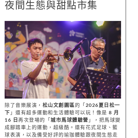
夜間生態與甜點市集
除了音樂展演，
松山文創園區
的「
2026夏日松一
下
」還有超多運動和生活體驗可以玩！像是
8 月
16 日
再次登場的「
城市馬球體驗營
」，把馬球變
成腳踏車上的運動，超級酷。還有花式足球、籃
球表演，以及備受好評的瑜珈體驗跟夜間生態走