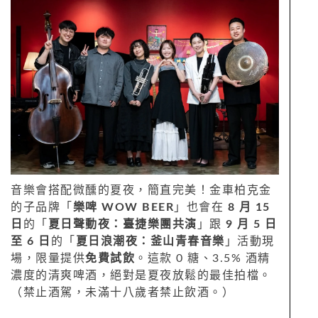
音樂會搭配微醺的夏夜，簡直完美！金車柏克金
的子品牌「
樂啤 WOW BEER
」也會在
8 月 15
日
的「
夏日聲動夜：臺捷樂團共演
」跟
9 月 5 日
至 6 日
的「
夏日浪潮夜：釜山青春音樂
」活動現
場，限量提供
免費試飲
。這款 0 糖、3.5% 酒精
濃度的清爽啤酒，絕對是夏夜放鬆的最佳拍檔。
（禁止酒駕，未滿十八歲者禁止飲酒。）