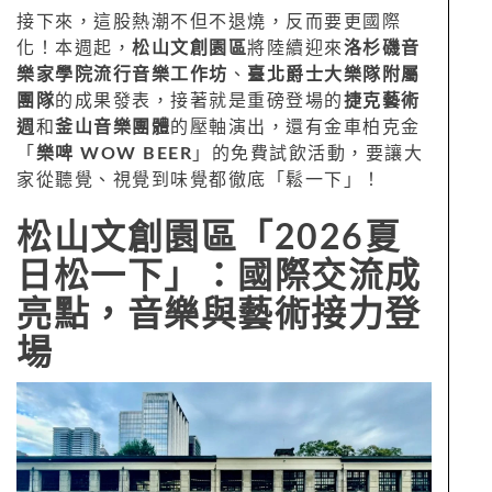
接下來，這股熱潮不但不退燒，反而要更國際
化！本週起，
松山文創園區
將陸續迎來
洛杉磯音
樂家學院流行音樂工作坊
、
臺北爵士大樂隊附屬
團隊
的成果發表，接著就是重磅登場的
捷克藝術
週
和
釜山音樂團體
的壓軸演出，還有金車柏克金
「
樂啤 WOW BEER
」的免費試飲活動，要讓大
家從聽覺、視覺到味覺都徹底「鬆一下」！
松山文創園區「2026夏
日松一下」：國際交流成
亮點，音樂與藝術接力登
場