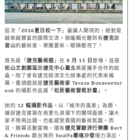
這次「
2026夏日松一下
」最讓人期待的，絕對是
越來越豐富的國際交流。妞編輯光聽到有
捷克
跟
釜山
的藝術家、樂團要來，眼睛都亮了！
首先是「
捷克藝術週
」在
8 月 15 日
登場，這是
松山文創園區
跟
捷克中心臺北
再度攜手合作的結
晶。除了會有捷克經濟文化辦事處的代表來揭
幕，重頭戲就是
捷克藝術家 Tereza Bonaventur
ová
的攝影作品展「
松菸藝術窗框計畫
」。
她的
12 幅攝影作品
，以「城市的風景」為題，
捕捉捷克建築在商業化浪潮下的獨特面貌，讓大
家不用飛出國，也能感受異國的藝術氛圍。而
且，開幕活動當晚，還有
捷克實驗流行樂團 Bert
& Friends
跟台灣的
SoulFa靈魂沙發
接力演出，