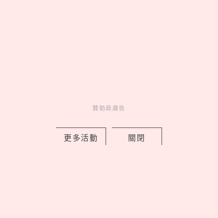
蓮」是誰，6歲以下兒童禁
止觀看？
海王「官熙」女友不是慧
善！認愛《單身即地獄3》
「小Jennie」，2年前雙人
籃球早有端倪？
贊助商廣告
贊助商廣告
更多活動
關閉
來點生活新靈感
妞新聞YT訂起來！
走起 >