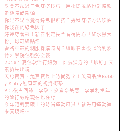
學會不超過三色穿搭技巧！用極簡風格也能時髦
走跳時尚街頭
你是不是也覺得綠色很難搭？幾種穿搭方法喚醒
你淺在的綠色因子
好運穿著來！新春限定長輩看得開心「紅水黑大
扮」球鞋總點名
霍格華茲的制服採購時間？繼眼影書後《哈利波
特》學院包強勢空襲
2018春夏包款流行趨勢！帥氣滿分的「鉚釘」元
素搶先出鏡
天線寶寶、兔寶寶登上時尚秀？！英國品牌Bobb
y Abley無厘頭的視覺衝擊
90s復古回歸！李玟、安室奈美惠、李孝利當年
的流行效應現在也在穿
今年絕對要跟上的時尚運動風潮！就先用運動褲
來實現吧～