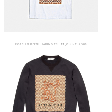
COACH X KEITH HARING TSHIRT_Opi NT. 5,500