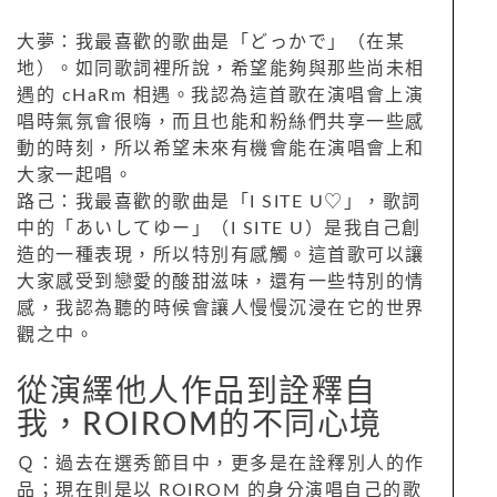
大夢：我最喜歡的歌曲是「どっかで」（在某
地）。如同歌詞裡所說，希望能夠與那些尚未相
遇的 cHaRm 相遇。我認為這首歌在演唱會上演
唱時氣氛會很嗨，而且也能和粉絲們共享一些感
動的時刻，所以希望未來有機會能在演唱會上和
大家一起唱。
路己：我最喜歡的歌曲是「I SITE U♡」，歌詞
中的「あいしてゆー」（I SITE U）是我自己創
造的一種表現，所以特別有感觸。這首歌可以讓
大家感受到戀愛的酸甜滋味，還有一些特別的情
感，我認為聽的時候會讓人慢慢沉浸在它的世界
觀之中。
從演繹他人作品到詮釋自
我，ROIROM的不同心境
Ｑ：過去在選秀節目中，更多是在詮釋別人的作
品；現在則是以 ROIROM 的身分演唱自己的歌