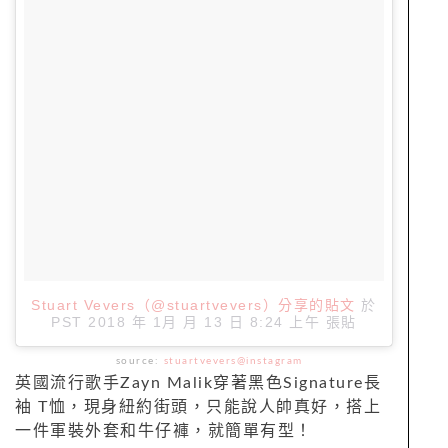
Stuart Vevers（@stuartvevers）分享的貼文
於
PST 2018 年 1月 月 13 日 8:24 上午
張貼
source:
stuartvevers@instagram
英國流行歌手Zayn Malik穿著黑色Signature
長
袖
T
恤，現身紐約街頭，只能說人帥真好，搭上
一件軍裝外套和牛仔褲，就簡單有型！