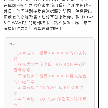
在成團一週年之際迎來主流出道的全新里程碑。
近日，他們特別接受台灣媒體的訪問，除透露出
道前後的心境轉變，也分享首張迷你專輯《CLAS
SIC WAVE》的創作故事。話不多說，馬上來看
看這組潛力新星的真實魅力吧！
目錄
└ 成團迎來一週年，ROIROM的心境轉
變
└ 從選秀到主流出道，ROIROM得到的
寶貴收穫
└ 奇蹟般的平衡感，ROIROM雙人組合
的相處哲學
└ 心電感應？ROIROM 私下也像雙胞
胎！
└ 有你真好！ROIROM印象深的陪伴瞬
間