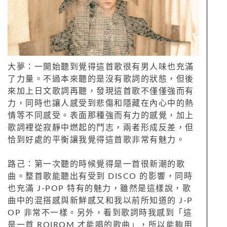
大夢：一開始聽到覺得這首歌很有男人味也充滿
了力量。不過本來聽的是沒有歌詞的狀態，但後
來加上日文歌詞再聽，發現這首歌不僅僅強而有
力，同時也讓人感受到悲傷和隱藏在內心中的熱
情等不同感受。表面那種強而有力的感覺，加上
歌詞裡從寂靜中燃起的鬥志，兩者形成反差，但
恰到好處的平衡讓我覺得這首歌非常有魅力。
路己：第一次聽的時候覺得是一首很新潮的歌
曲。整首歌能聽出有受到 DISCO 的影響，同時
也充滿 J-POP 特有的魅力，雖然是這樣說，歌
曲中的混搭感與新鮮感又和我以前所知道的 J-P
OP 非常不一樣。另外，看到歌詞時我感到「這
是一首 ROIROM 才能唱的歌曲」，所以能夠用