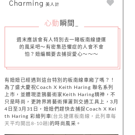
Charming
美人計
心動
瞬間
_
週末應該會有人特別去一睹板南線捷運
的風采吧～有密集恐懼症的人會不會
怕？妞編輯要去捕捉愛心～～～
有妞妞已經遇到這台特別的板南線車廂了嗎？！
為了盛大慶祝Coach X Keith Haring 聯名系列
上市，並體現塗鴉藝術家Keith Haring精神，不
只是時尚，更跨界將藝術揮灑到交通工具上，3月
4日至3月31日，妞妞們趕快去捕捉Coach X Kei
th Haring 彩繪列車
(台北捷運板南線，此列車每
天平均開出8-10趟)
的時尚風采。