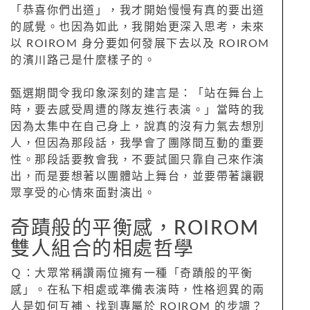
「恭喜你們出道」，我才開始慢慢有真的要出道
的感覺。也因為如此，我開始更深入思考，未來
以 ROIROM 身分要如何發展下去以及 ROIROM
的濱川路己是什麼樣子的。
甄選期間令我印象深刻的建言是：「站在舞台上
時，要去感受周遭的隊友進行表演。」當時的我
因為太集中在自己身上，說真的沒有力氣去想別
人，但因為那段話，我學會了團隊間互動的重要
性。那段話要教會我，不要試圖只靠自己來作演
出，而是要想著以團體站上舞台，並要帶著讓觀
眾享受的心情來面對演出。
奇蹟般的平衡感，ROIROM
雙人組合的相處哲學
Ｑ：大眾常稱讚兩位擁有一種「奇蹟般的平衡
感」。在私下相處或準備表演時，性格迥異的兩
人是如何互補、找到專屬於 ROIROM 的步調？