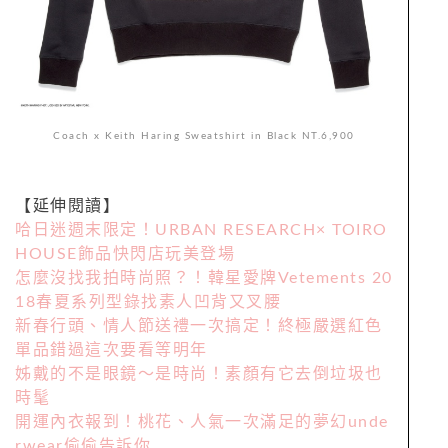
Coach x Keith Haring Sweatshirt in Black NT.6,900
【延伸閱讀】
哈日迷週末限定！URBAN RESEARCH× TOIRO
HOUSE飾品快閃店玩美登場
怎麼沒找我拍時尚照？！韓星愛牌Vetements 20
18春夏系列型錄找素人凹背又叉腰
新春行頭、情人節送禮一次搞定！終極嚴選紅色
單品錯過這次要看等明年
姊戴的不是眼鏡～是時尚！素顏有它去倒垃圾也
時髦
開運內衣報到！桃花、人氣一次滿足的夢幻unde
rwear偷偷告訴你