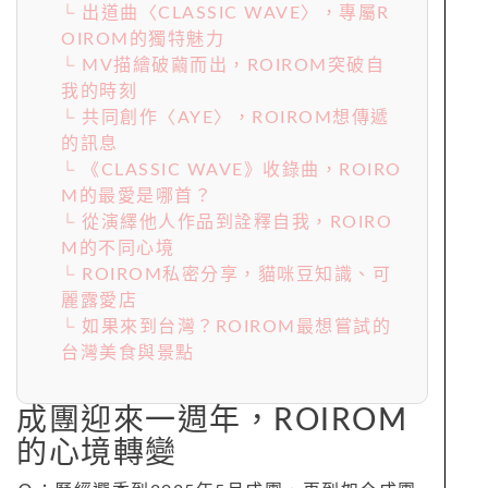
└ 出道曲〈CLASSIC WAVE〉，專屬R
OIROM的獨特魅力
└ MV描繪破繭而出，ROIROM突破自
我的時刻
└ 共同創作〈AYE〉，ROIROM想傳遞
的訊息
└ 《CLASSIC WAVE》收錄曲，ROIRO
M的最愛是哪首？
└ 從演繹他人作品到詮釋自我，ROIRO
M的不同心境
└ ROIROM私密分享，貓咪豆知識、可
麗露愛店
└ 如果來到台灣？ROIROM最想嘗試的
台灣美食與景點
成團迎來一週年，ROIROM
的心境轉變