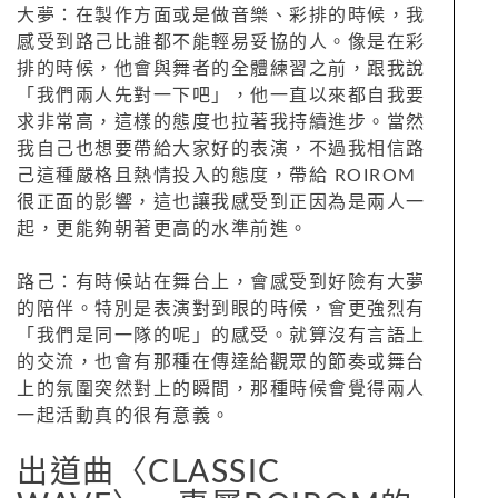
大夢：在製作方面或是做音樂、彩排的時候，我
感受到路己比誰都不能輕易妥協的人。像是在彩
排的時候，他會與舞者的全體練習之前，跟我說
「我們兩人先對一下吧」，他一直以來都自我要
求非常高，這樣的態度也拉著我持續進步。當然
我自己也想要帶給大家好的表演，不過我相信路
己這種嚴格且熱情投入的態度，帶給 ROIROM
很正面的影響，這也讓我感受到正因為是兩人一
起，更能夠朝著更高的水準前進。
路己：有時候站在舞台上，會感受到好險有大夢
的陪伴。特別是表演對到眼的時候，會更強烈有
「我們是同一隊的呢」的感受。就算沒有言語上
的交流，也會有那種在傳達給觀眾的節奏或舞台
上的氛圍突然對上的瞬間，那種時候會覺得兩人
一起活動真的很有意義。
出道曲〈CLASSIC