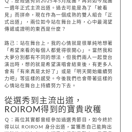
Ｑ：歷經選秀到2025年5月成團，再到如今成團
一週年正式主流出道。過去可能是為了「被看
見」而拼命，現在作為一個成熟的雙人組合「正
式出道」，兩位如今站在舞台上時，心中最渴望
傳遞或證明的東西是什麼？
路己：站在舞台上，我的心情就是很單純地想著
「希望來看的每個人都覺得很開心」。當然我和
大夢分別都有不同的想法，但我們兩人一起登台
演出時，想的就是希望演唱會結束後，有更多人
會有「有來真是太好了」或是「明天開始繼續努
力吧」等這樣的感受。今後我們也會帶著這樣的
心情站在舞台上持續努力下去。
從選秀到主流出道，
ROIROM得到的寶貴收穫
Ｑ：兩位其實都曾經參加過選秀節目，如今終於
得以以 ROIROM 身分出道，當獲悉自己能夠出