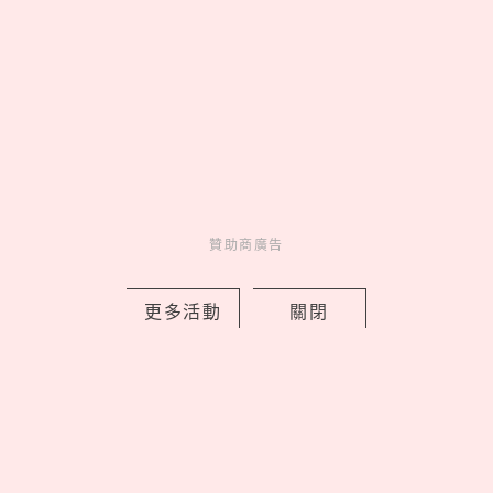
by 妞編輯
Charming
美人計
2 days ago
贊助商廣告
Bifesta抗痘卸妝棉一張解決夏季油光爆
更多活動
關閉
痘，意外清爽只要189元！
by 妞編輯
Charming
美人計
2 days ago