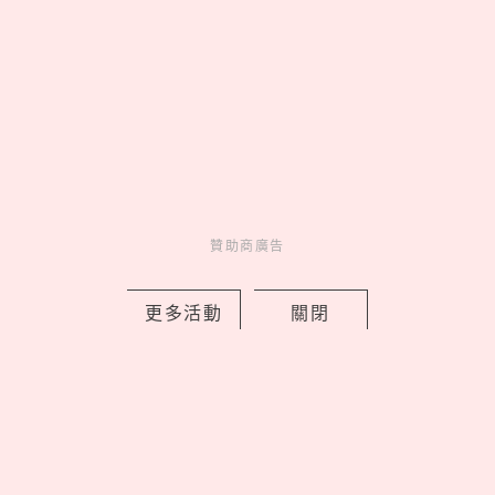
Celebrity
名人在幹嘛
8 hours ago
贊助商廣告
樂高《航海王》真人版7大新品售價＋開
賣日！喬巴首款積木人偶亮相，磁鼓城
更多活動
關閉
之戰細節超神還原
by Noah
Fun
吃喝玩樂
10 hours ago